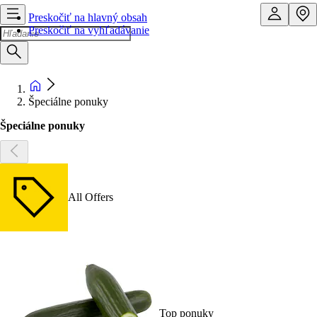
Preskočiť na hlavný obsah
Preskočiť na vyhľadávanie
Špeciálne ponuky
Špeciálne ponuky
All Offers
Top ponuky