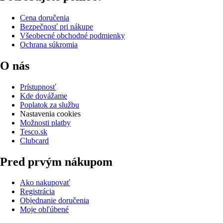
Cena doručenia
Bezpečnosť pri nákupe
Všeobecné obchodné podmienky
Ochrana súkromia
O nás
Prístupnosť
Kde dovážame
Poplatok za službu
Nastavenia cookies
Možnosti platby
Tesco.sk
Clubcard
Pred prvým nákupom
Ako nakupovať
Registrácia
Objednanie doručenia
Moje obľúbené