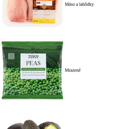
Mäso a lahôdky
Mrazené