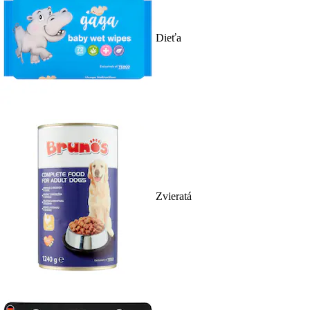
Dieťa
Zvieratá