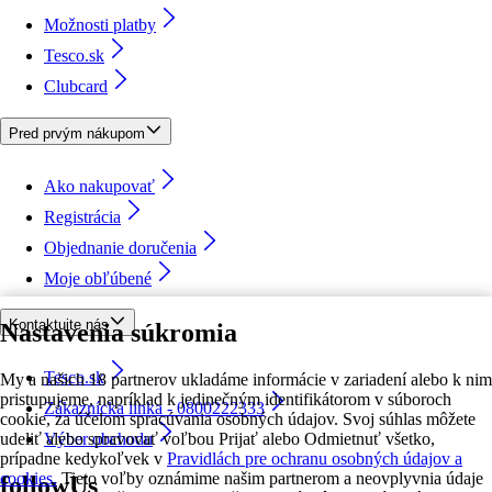
Možnosti platby
Tesco.sk
Clubcard
Pred prvým nákupom
Ako nakupovať
Registrácia
Objednanie doručenia
Moje obľúbené
Kontaktujte nás
Nastavenia súkromia
Tesco.sk
My a našich 18 partnerov ukladáme informácie v zariadení alebo k nim
pristupujeme, napríklad k jedinečným identifikátorom v súboroch
Zákaznícka linka - 0800222333
cookie, za účelom spracúvania osobných údajov. Svoj súhlas môžete
udeliť alebo spravovať voľbou Prijať alebo Odmietnuť všetko,
Výber obchodu
prípadne kedykoľvek v
Pravidlách pre ochranu osobných údajov a
cookies.
Tieto voľby oznámime našim partnerom a neovplyvnia údaje
followUs