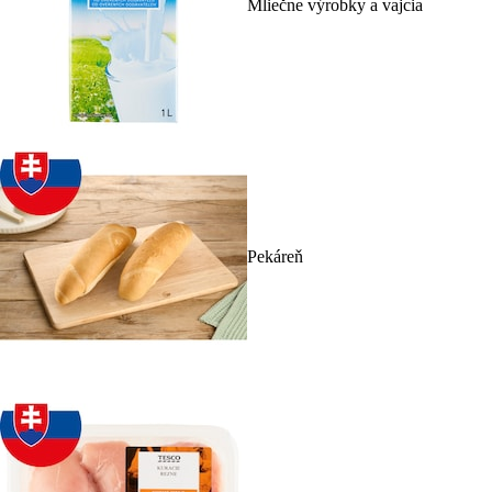
Mliečne výrobky a vajcia
Pekáreň