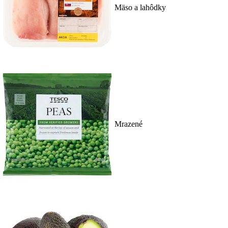
Mäso a lahôdky
Mrazené