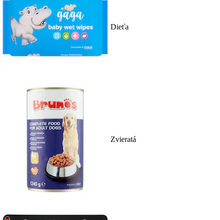
Dieťa
Zvieratá