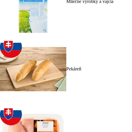
Mliečne výrobky a vajcia
Pekáreň