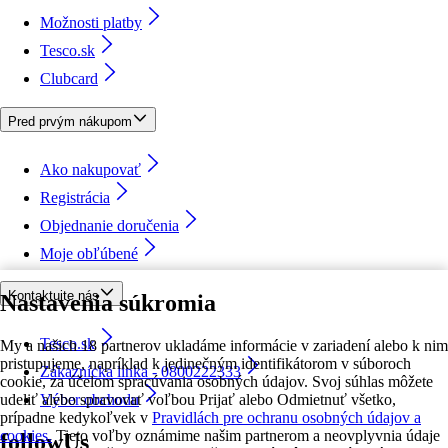
Možnosti platby
Tesco.sk
Clubcard
Pred prvým nákupom
Ako nakupovať
Registrácia
Objednanie doručenia
Moje obľúbené
Kontaktujte nás
Nastavenia súkromia
Tesco.sk
My a našich 18 partnerov ukladáme informácie v zariadení alebo k nim
pristupujeme, napríklad k jedinečným identifikátorom v súboroch
Zákaznícka linka - 0800222333
cookie, za účelom spracúvania osobných údajov. Svoj súhlas môžete
udeliť alebo spravovať voľbou Prijať alebo Odmietnuť všetko,
Výber obchodu
prípadne kedykoľvek v
Pravidlách pre ochranu osobných údajov a
cookies.
Tieto voľby oznámime našim partnerom a neovplyvnia údaje
followUs