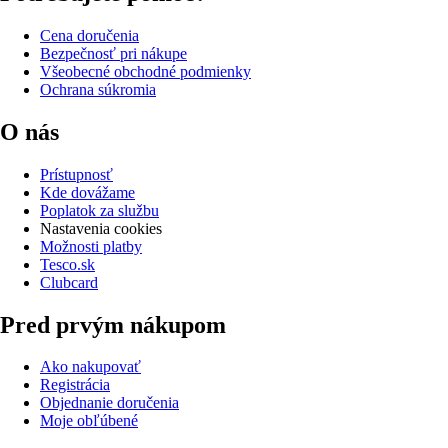
Cena doručenia
Bezpečnosť pri nákupe
Všeobecné obchodné podmienky
Ochrana súkromia
O nás
Prístupnosť
Kde dovážame
Poplatok za službu
Nastavenia cookies
Možnosti platby
Tesco.sk
Clubcard
Pred prvým nákupom
Ako nakupovať
Registrácia
Objednanie doručenia
Moje obľúbené