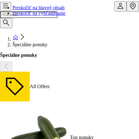
Preskočiť na hlavný obsah
Preskočiť na vyhľadávanie
Špeciálne ponuky
Špeciálne ponuky
All Offers
Top ponuky