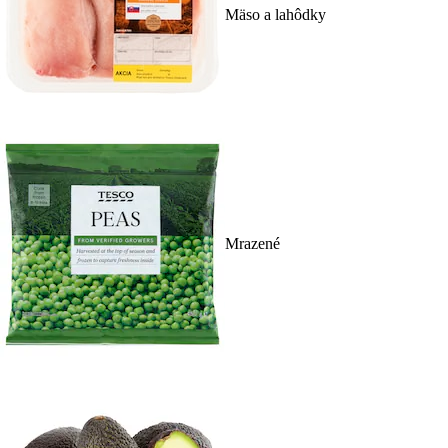
Mäso a lahôdky
Mrazené