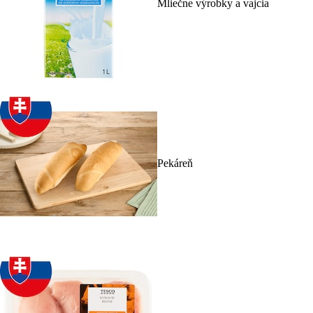
Mliečne výrobky a vajcia
Pekáreň