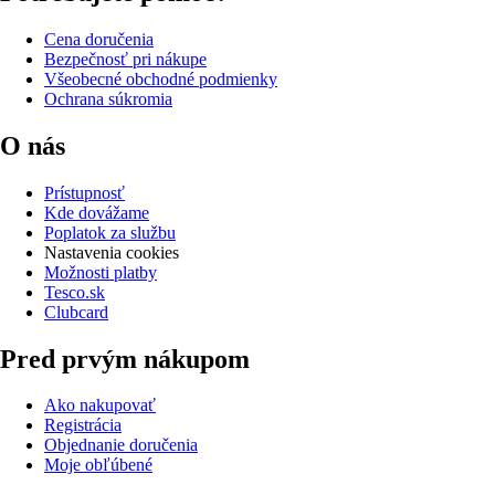
Cena doručenia
Bezpečnosť pri nákupe
Všeobecné obchodné podmienky
Ochrana súkromia
O nás
Prístupnosť
Kde dovážame
Poplatok za službu
Nastavenia cookies
Možnosti platby
Tesco.sk
Clubcard
Pred prvým nákupom
Ako nakupovať
Registrácia
Objednanie doručenia
Moje obľúbené