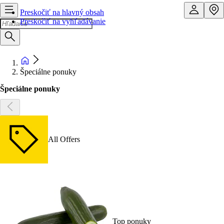
Preskočiť na hlavný obsah
Preskočiť na vyhľadávanie
Špeciálne ponuky
Špeciálne ponuky
All Offers
Top ponuky