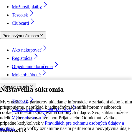
Možnosti platby
Tesco.sk
Clubcard
Pred prvým nákupom
Ako nakupovať
Registrácia
Objednanie doručenia
Moje obľúbené
Kontaktujte nás
Nastavenia súkromia
Tesco.sk
My a našich 18 partnerov ukladáme informácie v zariadení alebo k nim
pristupujeme, napríklad k jedinečným identifikátorom v súboroch
Zákaznícka linka - 0800222333
cookie, za účelom spracúvania osobných údajov. Svoj súhlas môžete
udeliť alebo spravovať voľbou Prijať alebo Odmietnuť všetko,
Výber obchodu
prípadne kedykoľvek v
Pravidlách pre ochranu osobných údajov a
cookies.
Tieto voľby oznámime našim partnerom a neovplyvnia údaje
followUs