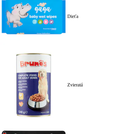
Dieťa
Zvieratá