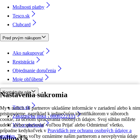
Možnosti platby
Tesco.sk
Clubcard
Pred prvým nákupom
Ako nakupovať
Registrácia
Objednanie doručenia
Moje obľúbené
Kontaktujte nás
Nastavenia súkromia
Tesco.sk
My a našich 18 partnerov ukladáme informácie v zariadení alebo k nim
pristupujeme, napríklad k jedinečným identifikátorom v súboroch
Zákaznícka linka - 0800222333
cookie, za účelom spracúvania osobných údajov. Svoj súhlas môžete
udeliť alebo spravovať voľbou Prijať alebo Odmietnuť všetko,
Výber obchodu
prípadne kedykoľvek v
Pravidlách pre ochranu osobných údajov a
cookies.
Tieto voľby oznámime našim partnerom a neovplyvnia údaje
followUs