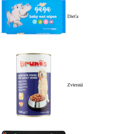
Dieťa
Zvieratá