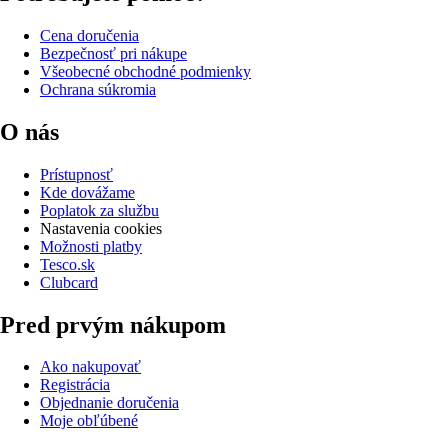
Cena doručenia
Bezpečnosť pri nákupe
Všeobecné obchodné podmienky
Ochrana súkromia
O nás
Prístupnosť
Kde dovážame
Poplatok za službu
Nastavenia cookies
Možnosti platby
Tesco.sk
Clubcard
Pred prvým nákupom
Ako nakupovať
Registrácia
Objednanie doručenia
Moje obľúbené