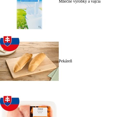
Mliečne výrobky a vajcia
Pekáreň