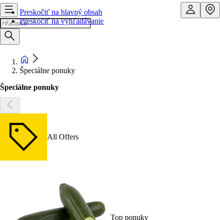
Preskočiť na hlavný obsah
Preskočiť na vyhľadávanie
Špeciálne ponuky
Špeciálne ponuky
All Offers
Top ponuky