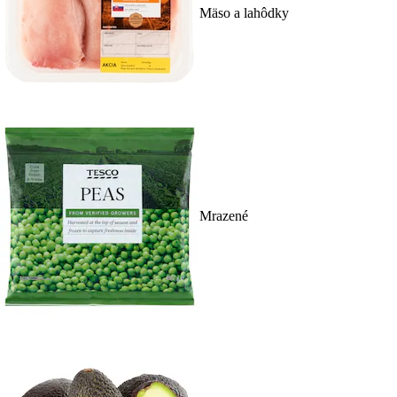
Mäso a lahôdky
Mrazené