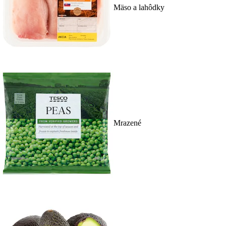
Mäso a lahôdky
Mrazené