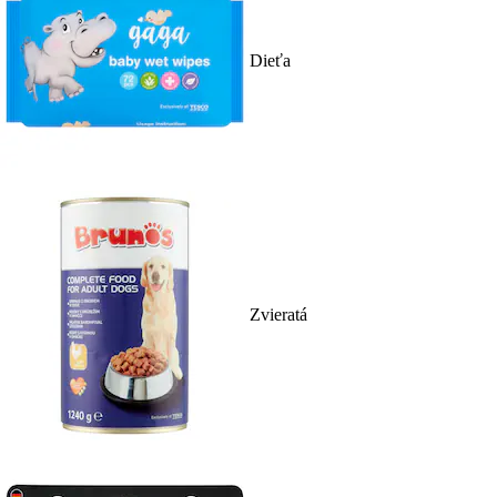
Dieťa
Zvieratá