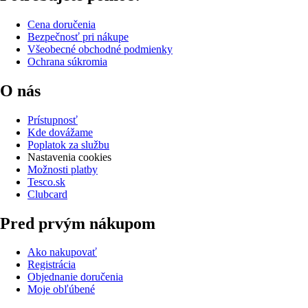
Cena doručenia
Bezpečnosť pri nákupe
Všeobecné obchodné podmienky
Ochrana súkromia
O nás
Prístupnosť
Kde dovážame
Poplatok za službu
Nastavenia cookies
Možnosti platby
Tesco.sk
Clubcard
Pred prvým nákupom
Ako nakupovať
Registrácia
Objednanie doručenia
Moje obľúbené