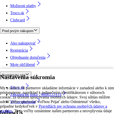
Možnosti platby
Tesco.sk
Clubcard
Pred prvým nákupom
Ako nakupovať
Registrácia
Objednanie doručenia
Moje obľúbené
Kontaktujte nás
Nastavenia súkromia
Tesco.sk
My a našich 18 partnerov ukladáme informácie v zariadení alebo k nim
pristupujeme, napríklad k jedinečným identifikátorom v súboroch
Zákaznícka linka - 0800222333
cookie, za účelom spracúvania osobných údajov. Svoj súhlas môžete
udeliť alebo spravovať voľbou Prijať alebo Odmietnuť všetko,
Výber obchodu
prípadne kedykoľvek v
Pravidlách pre ochranu osobných údajov a
cookies.
Tieto voľby oznámime našim partnerom a neovplyvnia údaje
followUs