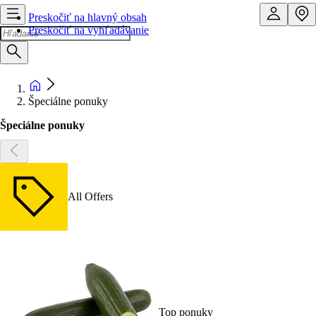
Preskočiť na hlavný obsah
Preskočiť na vyhľadávanie
Špeciálne ponuky
Špeciálne ponuky
All Offers
Top ponuky