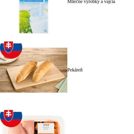
Mliečne výrobky a vajcia
Pekáreň