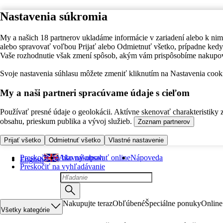
Nastavenia súkromia
My a našich 18 partnerov ukladáme informácie v zariadení alebo k nim
alebo spravovať voľbou Prijať alebo Odmietnuť všetko, prípadne ke
Vaše rozhodnutie však zmení spôsob, akým vám prispôsobíme nakupo
Svoje nastavenia súhlasu môžete zmeniť kliknutím na Nastavenia cooki
My a naši partneri spracúvame údaje s cieľom
Používať presné údaje o geolokácii. Aktívne skenovať charakteristiky 
obsahu, prieskum publika a vývoj služieb.
Zoznam partnerov
Prijať všetko
Odmietnuť všetko
Vlastné nastavenie
Preskočiť na hlavný obsah
Ako nakupovať online
Nápoveda
English
Preskočiť na vyhľadávanie
Nakupujte teraz
Obľúbené
Špeciálne ponuky
Online
Všetky kategórie