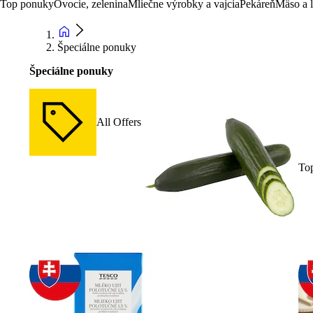
Top ponuky
Ovocie, zelenina
Mliečne výrobky a vajcia
Pekáreň
Mäso a 
Špeciálne ponuky
Špeciálne ponuky
All Offers
To