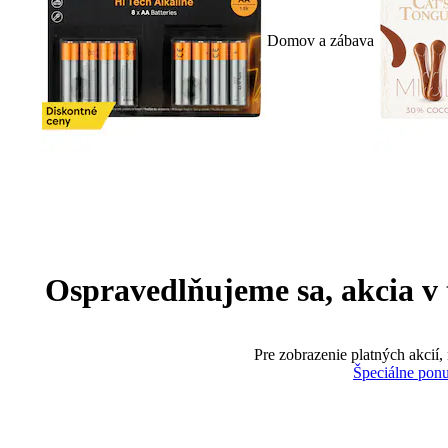
Domov a zábava
Ospravedlňujeme sa, akcia v te
Pre zobrazenie platných akcií,
Špeciálne pon