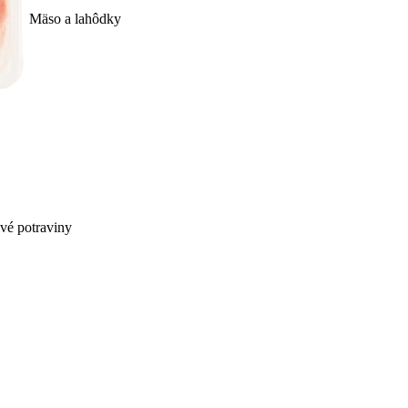
Mäso a lahôdky
ivé potraviny