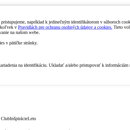
 pristupujeme, napríklad k jedinečným identifikátorom v súboroch coo
dykoľvek v
Pravidlách pre ochranu osobných údajov a cookies.
Tieto voľ
vanie na našom webe.
es v pätičke stránky.
zariadenia na identifikáciu. Ukladať a/alebo pristupovať k informáciám
 Club
Inšpirácie
Leto