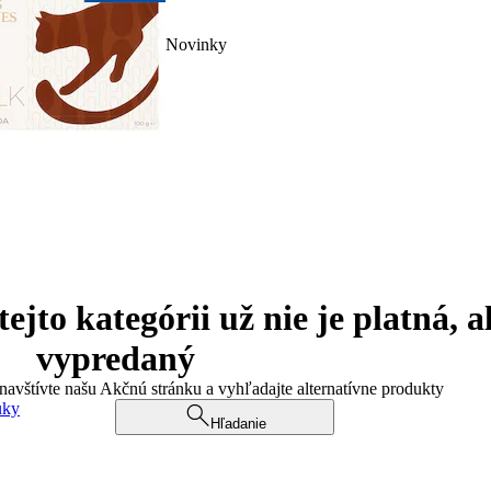
Novinky
jto kategórii už nie je platná, a
vypredaný
 navštívte našu Akčnú stránku a vyhľadajte alternatívne produkty
uky
Hľadanie