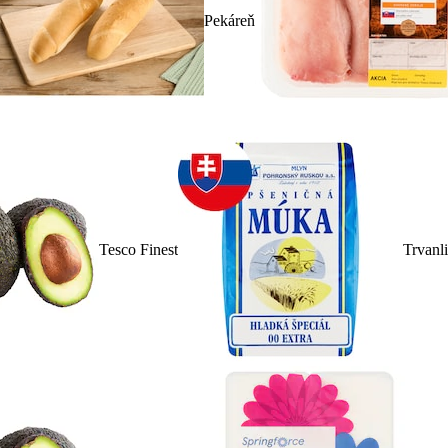
Pekáreň
Tesco Finest
Trvanl