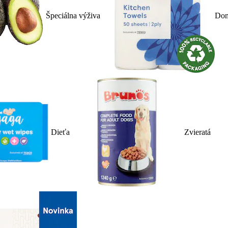
Špeciálna výživa
Dom
Dieťa
Zvieratá