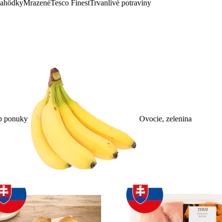
lahôdky
Mrazené
Tesco Finest
Trvanlivé potraviny
p ponuky
Ovocie, zelenina