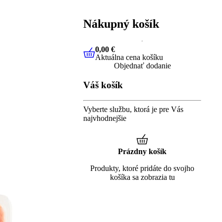
Nákupný košík
0,00 €
Aktuálna cena košíku
0,00 €
Aktuálna cena košíku
Objednať dodanie
Váš košík
Vyberte službu, ktorá je pre Vás
najvhodnejšie
Prázdny košík
Produkty, ktoré pridáte do svojho
košíka sa zobrazia tu