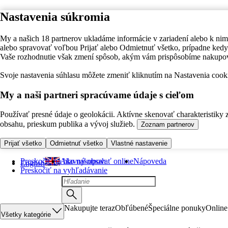
Nastavenia súkromia
My a našich 18 partnerov ukladáme informácie v zariadení alebo k nim
alebo spravovať voľbou Prijať alebo Odmietnuť všetko, prípadne ke
Vaše rozhodnutie však zmení spôsob, akým vám prispôsobíme nakupo
Svoje nastavenia súhlasu môžete zmeniť kliknutím na Nastavenia cooki
My a naši partneri spracúvame údaje s cieľom
Používať presné údaje o geolokácii. Aktívne skenovať charakteristiky 
obsahu, prieskum publika a vývoj služieb.
Zoznam partnerov
Prijať všetko
Odmietnuť všetko
Vlastné nastavenie
Preskočiť na hlavný obsah
Ako nakupovať online
Nápoveda
English
Preskočiť na vyhľadávanie
Nakupujte teraz
Obľúbené
Špeciálne ponuky
Online
Všetky kategórie