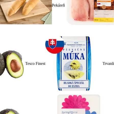
Pekáreň
Tesco Finest
Trvanl