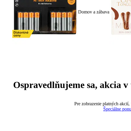
Domov a zábava
Ospravedlňujeme sa, akcia v te
Pre zobrazenie platných akcií,
Špeciálne pon