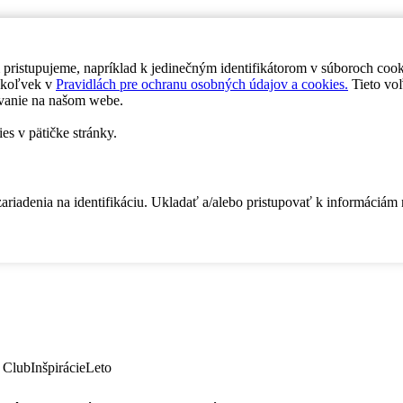
 pristupujeme, napríklad k jedinečným identifikátorom v súboroch coo
dykoľvek v
Pravidlách pre ochranu osobných údajov a cookies.
Tieto voľ
vanie na našom webe.
es v pätičke stránky.
zariadenia na identifikáciu. Ukladať a/alebo pristupovať k informáciám
 Club
Inšpirácie
Leto