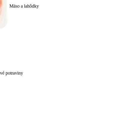
Mäso a lahôdky
ivé potraviny