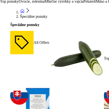
Top ponuky
Ovocie, zelenina
Mliečne výrobky a vajcia
Pekáreň
Mäso a 
Špeciálne ponuky
Špeciálne ponuky
All Offers
To