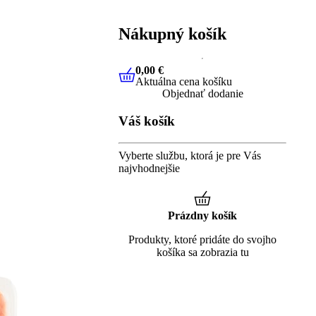
Nákupný košík
0,00 €
Aktuálna cena košíku
0,00 €
Aktuálna cena košíku
Objednať dodanie
Váš košík
Vyberte službu, ktorá je pre Vás
najvhodnejšie
Prázdny košík
Produkty, ktoré pridáte do svojho
košíka sa zobrazia tu