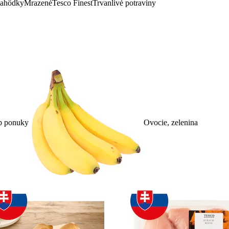
lahôdky
Mrazené
Tesco Finest
Trvanlivé potraviny
p ponuky
Ovocie, zelenina