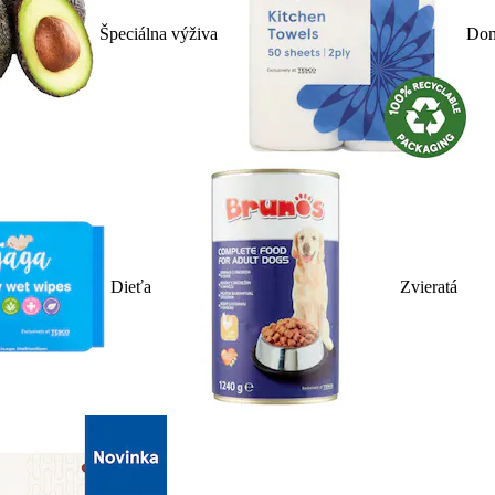
Špeciálna výživa
Dom
Dieťa
Zvieratá