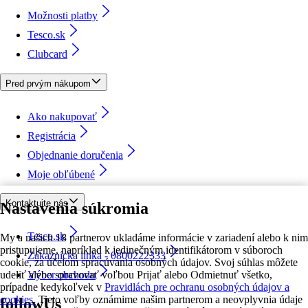
Možnosti platby
Tesco.sk
Clubcard
Pred prvým nákupom
Ako nakupovať
Registrácia
Objednanie doručenia
Moje obľúbené
Kontaktujte nás
Nastavenia súkromia
Tesco.sk
My a našich 18 partnerov ukladáme informácie v zariadení alebo k nim
pristupujeme, napríklad k jedinečným identifikátorom v súboroch
Zákaznícka linka - 0800222333
cookie, za účelom spracúvania osobných údajov. Svoj súhlas môžete
udeliť alebo spravovať voľbou Prijať alebo Odmietnuť všetko,
Výber obchodu
prípadne kedykoľvek v
Pravidlách pre ochranu osobných údajov a
cookies.
Tieto voľby oznámime našim partnerom a neovplyvnia údaje
followUs