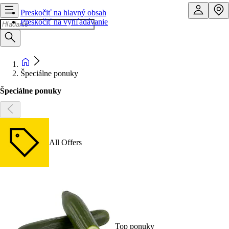
Preskočiť na hlavný obsah
Preskočiť na vyhľadávanie
Špeciálne ponuky
Špeciálne ponuky
All Offers
Top ponuky