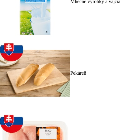
Mliečne výrobky a vajcia
Pekáreň