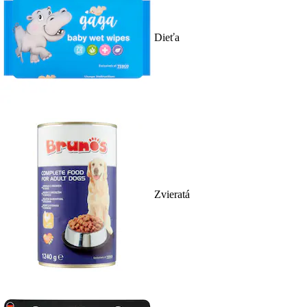
Dieťa
Zvieratá