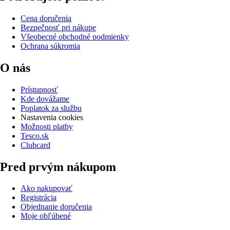
Cena doručenia
Bezpečnosť pri nákupe
Všeobecné obchodné podmienky
Ochrana súkromia
O nás
Prístupnosť
Kde dovážame
Poplatok za službu
Nastavenia cookies
Možnosti platby
Tesco.sk
Clubcard
Pred prvým nákupom
Ako nakupovať
Registrácia
Objednanie doručenia
Moje obľúbené