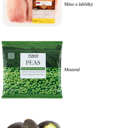
Mäso a lahôdky
Mrazené