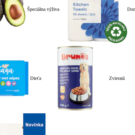
Špeciálna výživa
Dom
Dieťa
Zvieratá