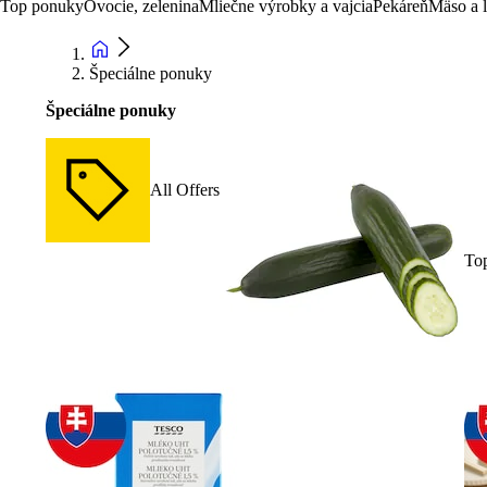
Top ponuky
Ovocie, zelenina
Mliečne výrobky a vajcia
Pekáreň
Mäso a 
Špeciálne ponuky
Špeciálne ponuky
All Offers
To