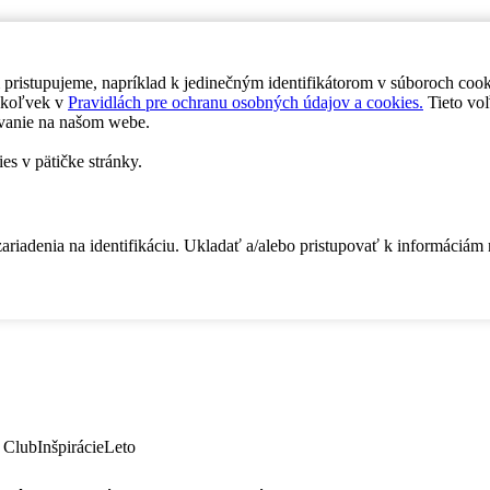
 pristupujeme, napríklad k jedinečným identifikátorom v súboroch coo
dykoľvek v
Pravidlách pre ochranu osobných údajov a cookies.
Tieto voľ
vanie na našom webe.
es v pätičke stránky.
zariadenia na identifikáciu. Ukladať a/alebo pristupovať k informáciám
 Club
Inšpirácie
Leto