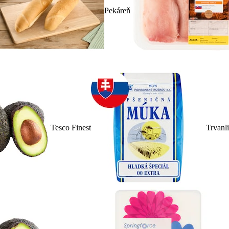
Pekáreň
Tesco Finest
Trvanl