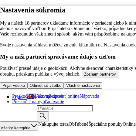
Nastavenia súkromia
My a našich 18 partnerov ukladáme informácie v zariadení alebo k nim
alebo spravovať voľbou Prijať alebo Odmietnuť všetko, prípadne ke
Vaše rozhodnutie však zmení spôsob, akým vám prispôsobíme nakupo
Svoje nastavenia súhlasu môžete zmeniť kliknutím na Nastavenia cooki
My a naši partneri spracúvame údaje s cieľom
Používať presné údaje o geolokácii. Aktívne skenovať charakteristiky 
obsahu, prieskum publika a vývoj služieb.
Zoznam partnerov
Prijať všetko
Odmietnuť všetko
Vlastné nastavenie
Preskočiť na hlavný obsah
Ako nakupovať online
Nápoveda
English
Preskočiť na vyhľadávanie
Nakupujte teraz
Obľúbené
Špeciálne ponuky
Online
Všetky kategórie