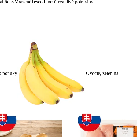
lahôdky
Mrazené
Tesco Finest
Trvanlivé potraviny
p ponuky
Ovocie, zelenina