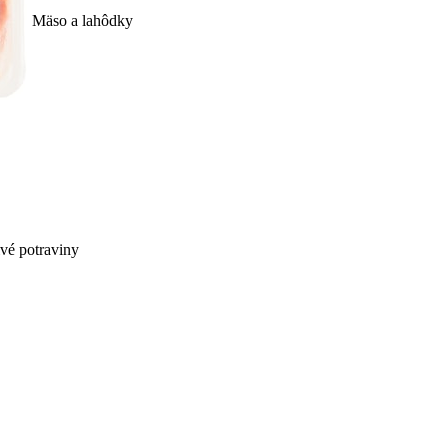
Mäso a lahôdky
ivé potraviny