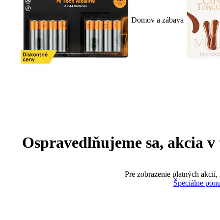
Domov a zábava
Ospravedlňujeme sa, akcia v te
Pre zobrazenie platných akcií,
Špeciálne pon