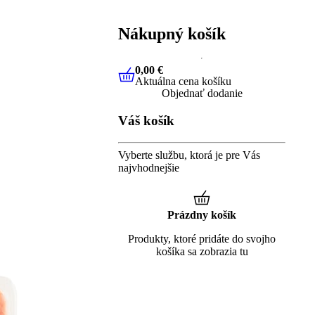
Nákupný košík
0,00 €
Aktuálna cena košíku
0,00 €
Aktuálna cena košíku
Objednať dodanie
Váš košík
Vyberte službu, ktorá je pre Vás
najvhodnejšie
Prázdny košík
Produkty, ktoré pridáte do svojho
košíka sa zobrazia tu