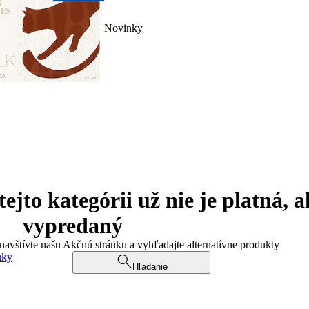
Novinky
jto kategórii už nie je platná, a
vypredaný
 navštívte našu Akčnú stránku a vyhľadajte alternatívne produkty
uky
Hľadanie