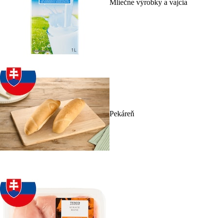
Mliečne výrobky a vajcia
Pekáreň