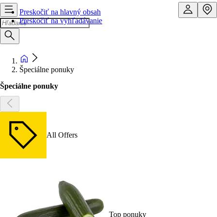
Preskočiť na hlavný obsah
Preskočiť na vyhľadávanie
Špeciálne ponuky
Špeciálne ponuky
All Offers
Top ponuky