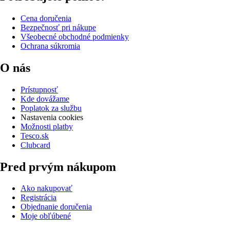
Cena doručenia
Bezpečnosť pri nákupe
Všeobecné obchodné podmienky
Ochrana súkromia
O nás
Prístupnosť
Kde dovážame
Poplatok za službu
Nastavenia cookies
Možnosti platby
Tesco.sk
Clubcard
Pred prvým nákupom
Ako nakupovať
Registrácia
Objednanie doručenia
Moje obľúbené