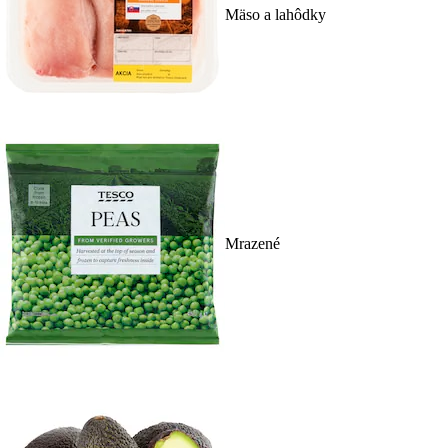
Mäso a lahôdky
Mrazené