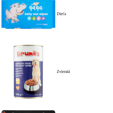
Dieťa
Zvieratá