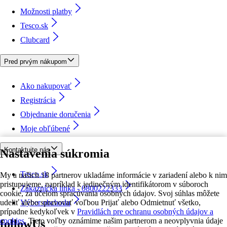
Možnosti platby
Tesco.sk
Clubcard
Pred prvým nákupom
Ako nakupovať
Registrácia
Objednanie doručenia
Moje obľúbené
Kontaktujte nás
Nastavenia súkromia
Tesco.sk
My a našich 18 partnerov ukladáme informácie v zariadení alebo k nim
pristupujeme, napríklad k jedinečným identifikátorom v súboroch
Zákaznícka linka - 0800222333
cookie, za účelom spracúvania osobných údajov. Svoj súhlas môžete
udeliť alebo spravovať voľbou Prijať alebo Odmietnuť všetko,
Výber obchodu
prípadne kedykoľvek v
Pravidlách pre ochranu osobných údajov a
cookies.
Tieto voľby oznámime našim partnerom a neovplyvnia údaje
followUs