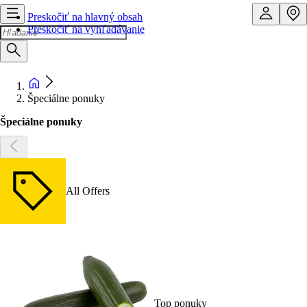
Preskočiť na hlavný obsah
Preskočiť na vyhľadávanie
Špeciálne ponuky
Špeciálne ponuky
All Offers
Top ponuky