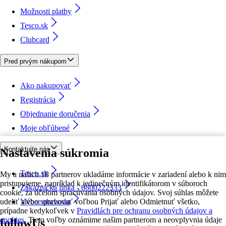
Možnosti platby
Tesco.sk
Clubcard
Pred prvým nákupom
Ako nakupovať
Registrácia
Objednanie doručenia
Moje obľúbené
Kontaktujte nás
Nastavenia súkromia
Tesco.sk
My a našich 18 partnerov ukladáme informácie v zariadení alebo k nim
pristupujeme, napríklad k jedinečným identifikátorom v súboroch
Zákaznícka linka - 0800222333
cookie, za účelom spracúvania osobných údajov. Svoj súhlas môžete
udeliť alebo spravovať voľbou Prijať alebo Odmietnuť všetko,
Výber obchodu
prípadne kedykoľvek v
Pravidlách pre ochranu osobných údajov a
cookies.
Tieto voľby oznámime našim partnerom a neovplyvnia údaje
followUs