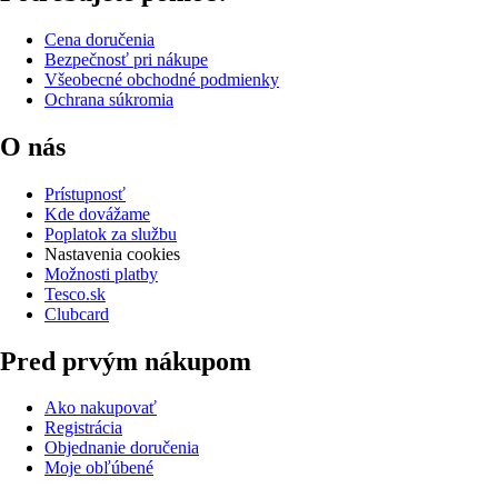
Cena doručenia
Bezpečnosť pri nákupe
Všeobecné obchodné podmienky
Ochrana súkromia
O nás
Prístupnosť
Kde dovážame
Poplatok za službu
Nastavenia cookies
Možnosti platby
Tesco.sk
Clubcard
Pred prvým nákupom
Ako nakupovať
Registrácia
Objednanie doručenia
Moje obľúbené