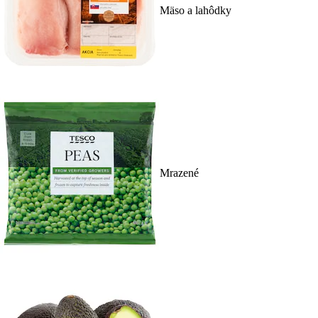
Mäso a lahôdky
Mrazené