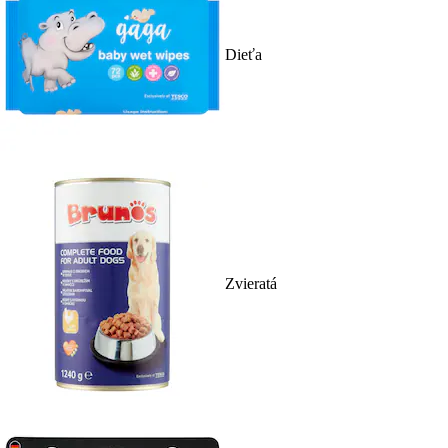
Dieťa
Zvieratá