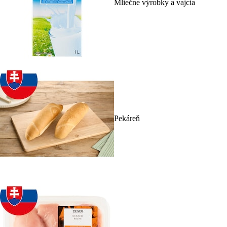
Mliečne výrobky a vajcia
Pekáreň