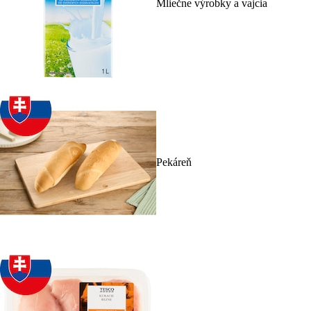
Mliečne výrobky a vajcia
Pekáreň