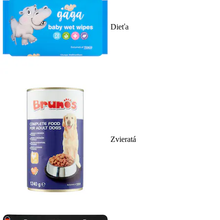
Dieťa
Zvieratá