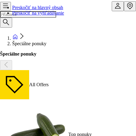
Preskočiť na hlavný obsah
Preskočiť na vyhľadávanie
Špeciálne ponuky
Špeciálne ponuky
All Offers
Top ponuky