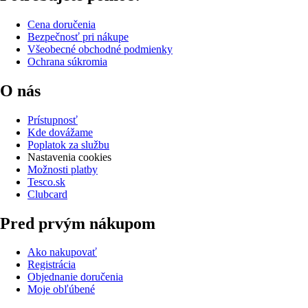
Cena doručenia
Bezpečnosť pri nákupe
Všeobecné obchodné podmienky
Ochrana súkromia
O nás
Prístupnosť
Kde dovážame
Poplatok za službu
Nastavenia cookies
Možnosti platby
Tesco.sk
Clubcard
Pred prvým nákupom
Ako nakupovať
Registrácia
Objednanie doručenia
Moje obľúbené