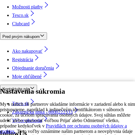
Možnosti platby
Tesco.sk
Clubcard
Pred prvým nákupom
Ako nakupovať
Registrácia
Objednanie doručenia
Moje obľúbené
Kontaktujte nás
Nastavenia súkromia
Tesco.sk
My a našich 18 partnerov ukladáme informácie v zariadení alebo k nim
pristupujeme, napríklad k jedinečným identifikátorom v súboroch
Zákaznícka linka - 0800222333
cookie, za účelom spracúvania osobných údajov. Svoj súhlas môžete
udeliť alebo spravovať voľbou Prijať alebo Odmietnuť všetko,
Výber obchodu
prípadne kedykoľvek v
Pravidlách pre ochranu osobných údajov a
cookies.
Tieto voľby oznámime našim partnerom a neovplyvnia údaje
followUs