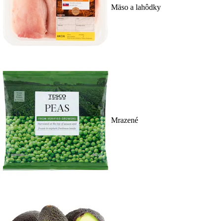
Mäso a lahôdky
Mrazené