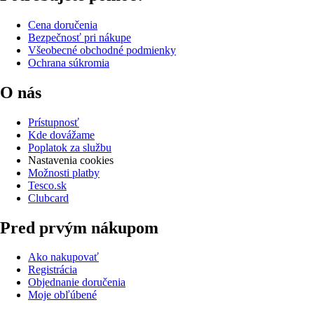
Cena doručenia
Bezpečnosť pri nákupe
Všeobecné obchodné podmienky
Ochrana súkromia
O nás
Prístupnosť
Kde dovážame
Poplatok za službu
Nastavenia cookies
Možnosti platby
Tesco.sk
Clubcard
Pred prvým nákupom
Ako nakupovať
Registrácia
Objednanie doručenia
Moje obľúbené