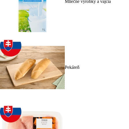
Mliečne výrobky a vajcia
Pekáreň