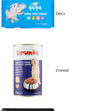
Dieťa
Zvieratá