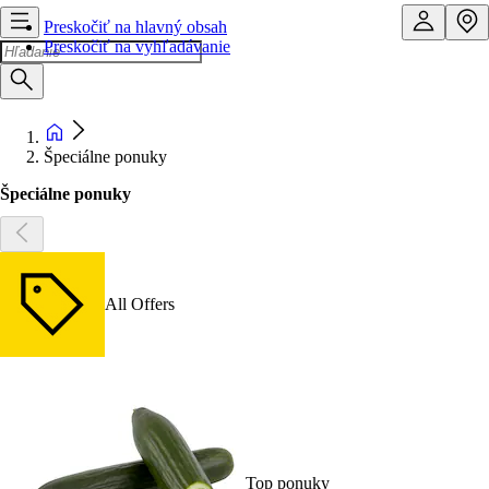
Preskočiť na hlavný obsah
Preskočiť na vyhľadávanie
Špeciálne ponuky
Špeciálne ponuky
All Offers
Top ponuky