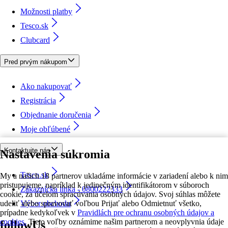
Možnosti platby
Tesco.sk
Clubcard
Pred prvým nákupom
Ako nakupovať
Registrácia
Objednanie doručenia
Moje obľúbené
Kontaktujte nás
Nastavenia súkromia
Tesco.sk
My a našich 18 partnerov ukladáme informácie v zariadení alebo k nim
pristupujeme, napríklad k jedinečným identifikátorom v súboroch
Zákaznícka linka - 0800222333
cookie, za účelom spracúvania osobných údajov. Svoj súhlas môžete
udeliť alebo spravovať voľbou Prijať alebo Odmietnuť všetko,
Výber obchodu
prípadne kedykoľvek v
Pravidlách pre ochranu osobných údajov a
cookies.
Tieto voľby oznámime našim partnerom a neovplyvnia údaje
followUs