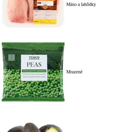
Mäso a lahôdky
Mrazené