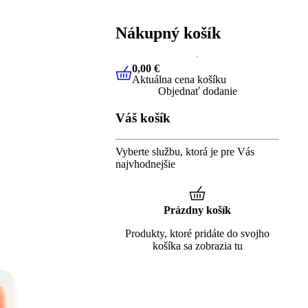
Nákupný košík
0,00 €
Aktuálna cena košíku
0,00 €
Aktuálna cena košíku
Objednať dodanie
Váš košík
Vyberte službu, ktorá je pre Vás
najvhodnejšie
Prázdny košík
Produkty, ktoré pridáte do svojho
košíka sa zobrazia tu