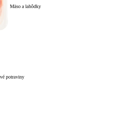
Mäso a lahôdky
ivé potraviny