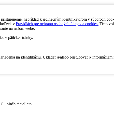
 pristupujeme, napríklad k jedinečným identifikátorom v súboroch coo
dykoľvek v
Pravidlách pre ochranu osobných údajov a cookies.
Tieto voľ
vanie na našom webe.
es v pätičke stránky.
zariadenia na identifikáciu. Ukladať a/alebo pristupovať k informáciám
 Club
Inšpirácie
Leto