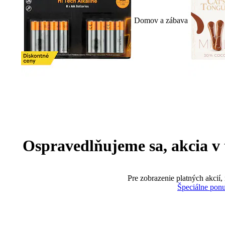
Domov a zábava
Ospravedlňujeme sa, akcia v te
Pre zobrazenie platných akcií,
Špeciálne pon