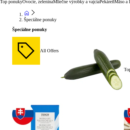
Top ponuky
Ovocie, zelenina
Mliečne výrobky a vajcia
Pekáreň
Mäso a 
Špeciálne ponuky
Špeciálne ponuky
All Offers
To