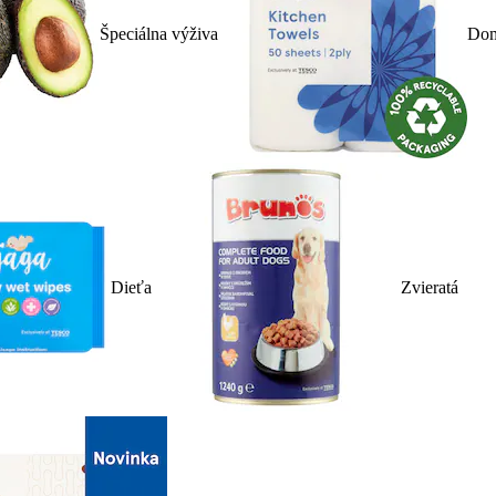
Špeciálna výživa
Dom
Dieťa
Zvieratá