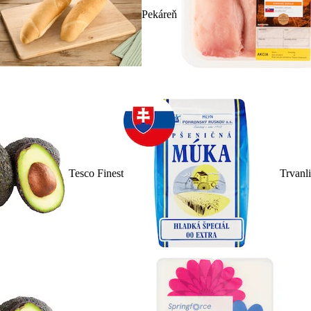
Pekáreň
Tesco Finest
Trvanl