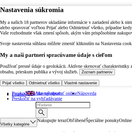
Nastavenia súkromia
My a našich 18 partnerov ukladáme informácie v zariadení alebo k nim
alebo spravovať voľbou Prijať alebo Odmietnuť všetko, prípadne ke
Vaše rozhodnutie však zmení spôsob, akým vám prispôsobíme nakupo
Svoje nastavenia súhlasu môžete zmeniť kliknutím na Nastavenia cooki
My a naši partneri spracúvame údaje s cieľom
Používať presné údaje o geolokácii. Aktívne skenovať charakteristiky 
obsahu, prieskum publika a vývoj služieb.
Zoznam partnerov
Prijať všetko
Odmietnuť všetko
Vlastné nastavenie
Preskočiť na hlavný obsah
Ako nakupovať online
Nápoveda
English
Preskočiť na vyhľadávanie
Nakupujte teraz
Obľúbené
Špeciálne ponuky
Online
Všetky kategórie