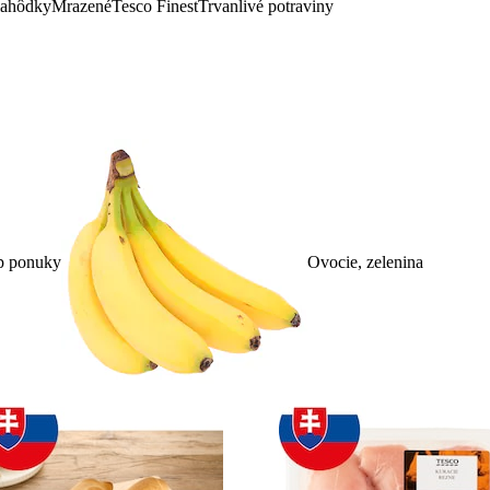
lahôdky
Mrazené
Tesco Finest
Trvanlivé potraviny
p ponuky
Ovocie, zelenina