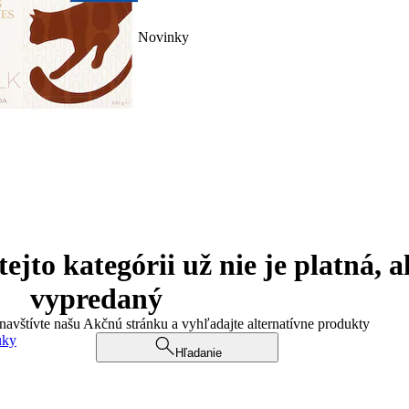
Novinky
jto kategórii už nie je platná, a
vypredaný
 navštívte našu Akčnú stránku a vyhľadajte alternatívne produkty
uky
Hľadanie