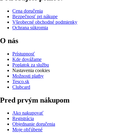
Cena doručenia
Bezpečnosť pri nákupe
Všeobecné obchodné podmienky
Ochrana súkromia
O nás
Prístupnosť
Kde dovážame
Poplatok za službu
Nastavenia cookies
Možnosti platby
Tesco.sk
Clubcard
Pred prvým nákupom
Ako nakupovať
Registrácia
Objednanie doručenia
Moje obľúbené