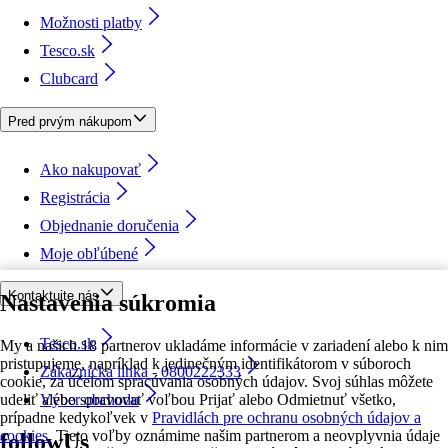
Možnosti platby
Tesco.sk
Clubcard
Pred prvým nákupom
Ako nakupovať
Registrácia
Objednanie doručenia
Moje obľúbené
Kontaktujte nás
Nastavenia súkromia
Tesco.sk
My a našich 18 partnerov ukladáme informácie v zariadení alebo k nim
pristupujeme, napríklad k jedinečným identifikátorom v súboroch
Zákaznícka linka - 0800222333
cookie, za účelom spracúvania osobných údajov. Svoj súhlas môžete
udeliť alebo spravovať voľbou Prijať alebo Odmietnuť všetko,
Výber obchodu
prípadne kedykoľvek v
Pravidlách pre ochranu osobných údajov a
cookies.
Tieto voľby oznámime našim partnerom a neovplyvnia údaje
followUs