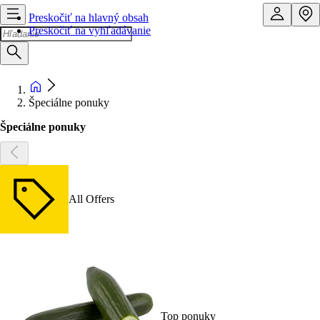
Preskočiť na hlavný obsah
Preskočiť na vyhľadávanie
Špeciálne ponuky
Špeciálne ponuky
All Offers
Top ponuky