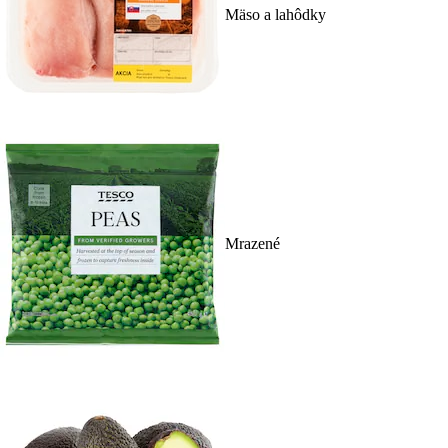
Mäso a lahôdky
Mrazené