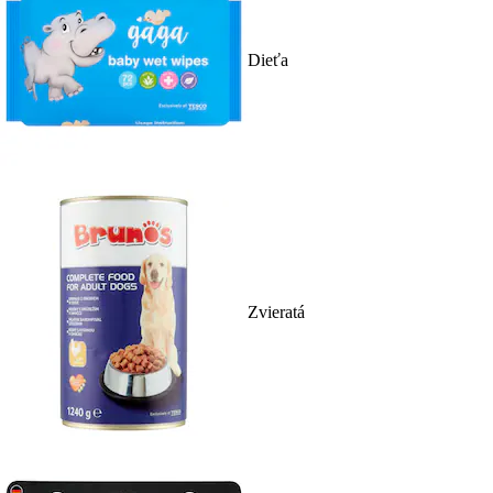
Dieťa
Zvieratá