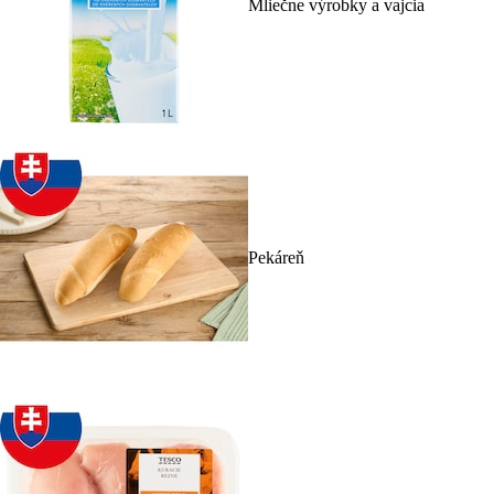
Mliečne výrobky a vajcia
Pekáreň