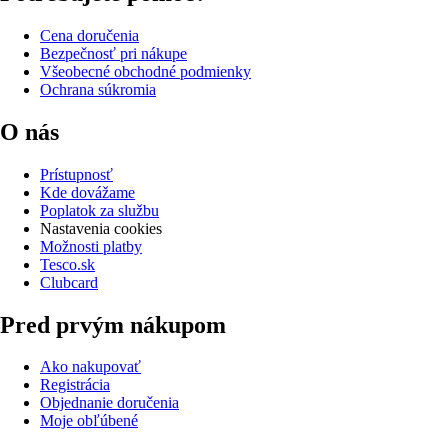
Cena doručenia
Bezpečnosť pri nákupe
Všeobecné obchodné podmienky
Ochrana súkromia
O nás
Prístupnosť
Kde dovážame
Poplatok za službu
Nastavenia cookies
Možnosti platby
Tesco.sk
Clubcard
Pred prvým nákupom
Ako nakupovať
Registrácia
Objednanie doručenia
Moje obľúbené