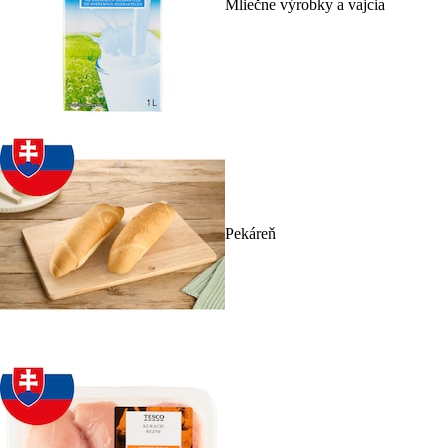
Mliečne výrobky a vajcia
Pekáreň