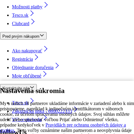
Možnosti platby
Tesco.sk
Clubcard
Pred prvým nákupom
Ako nakupovať
Registrácia
Objednanie doručenia
Moje obľúbené
Kontaktujte nás
Nastavenia súkromia
Tesco.sk
My a našich 18 partnerov ukladáme informácie v zariadení alebo k nim
pristupujeme, napríklad k jedinečným identifikátorom v súboroch
Zákaznícka linka - 0800222333
cookie, za účelom spracúvania osobných údajov. Svoj súhlas môžete
udeliť alebo spravovať voľbou Prijať alebo Odmietnuť všetko,
Výber obchodu
prípadne kedykoľvek v
Pravidlách pre ochranu osobných údajov a
cookies.
Tieto voľby oznámime našim partnerom a neovplyvnia údaje
followUs