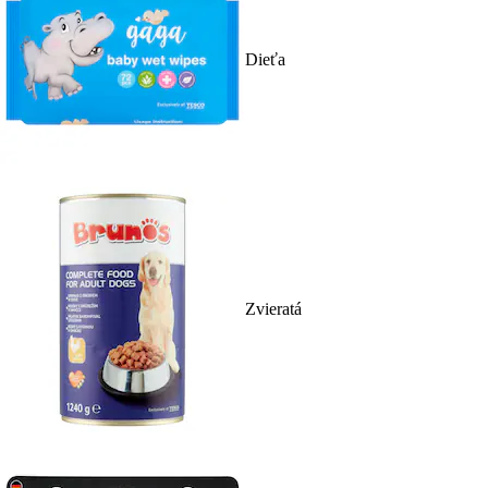
Dieťa
Zvieratá