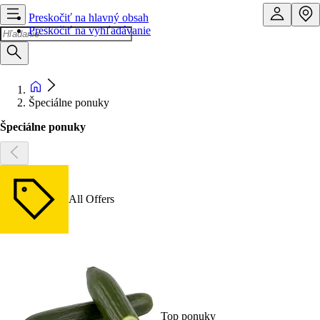
Preskočiť na hlavný obsah
Preskočiť na vyhľadávanie
Špeciálne ponuky
Špeciálne ponuky
All Offers
Top ponuky