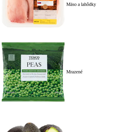
Mäso a lahôdky
Mrazené