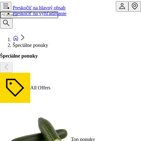
Preskočiť na hlavný obsah
Preskočiť na vyhľadávanie
Špeciálne ponuky
Špeciálne ponuky
All Offers
Top ponuky