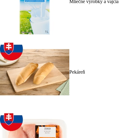
Mliečne výrobky a vajcia
Pekáreň