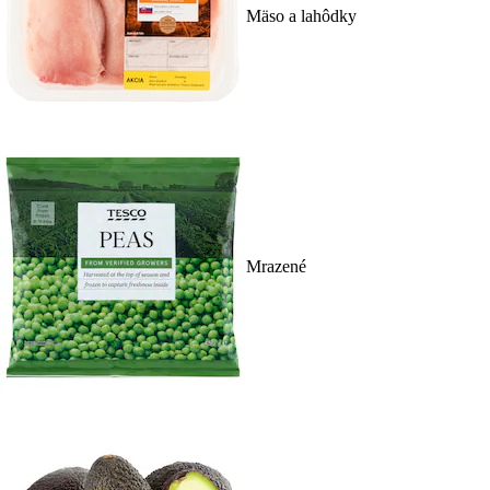
Mäso a lahôdky
Mrazené