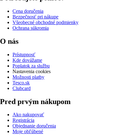
Cena doručenia
Bezpečnosť pri nákupe
Všeobecné obchodné podmienky
Ochrana súkromia
O nás
Prístupnosť
Kde dovážame
Poplatok za službu
Nastavenia cookies
Možnosti platby
Tesco.sk
Clubcard
Pred prvým nákupom
Ako nakupovať
Registrácia
Objednanie doručenia
Moje obľúbené