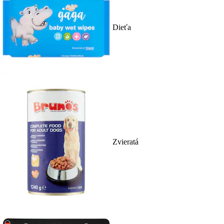
Dieťa
Zvieratá