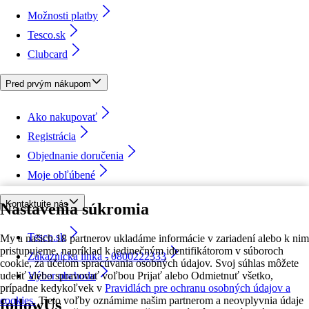
Možnosti platby
Tesco.sk
Clubcard
Pred prvým nákupom
Ako nakupovať
Registrácia
Objednanie doručenia
Moje obľúbené
Kontaktujte nás
Nastavenia súkromia
Tesco.sk
My a našich 18 partnerov ukladáme informácie v zariadení alebo k nim
pristupujeme, napríklad k jedinečným identifikátorom v súboroch
Zákaznícka linka - 0800222333
cookie, za účelom spracúvania osobných údajov. Svoj súhlas môžete
udeliť alebo spravovať voľbou Prijať alebo Odmietnuť všetko,
Výber obchodu
prípadne kedykoľvek v
Pravidlách pre ochranu osobných údajov a
cookies.
Tieto voľby oznámime našim partnerom a neovplyvnia údaje
followUs