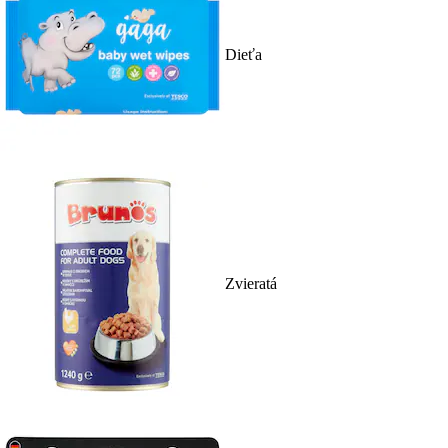
Dieťa
Zvieratá