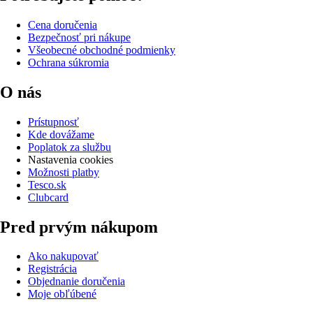
Cena doručenia
Bezpečnosť pri nákupe
Všeobecné obchodné podmienky
Ochrana súkromia
O nás
Prístupnosť
Kde dovážame
Poplatok za službu
Nastavenia cookies
Možnosti platby
Tesco.sk
Clubcard
Pred prvým nákupom
Ako nakupovať
Registrácia
Objednanie doručenia
Moje obľúbené