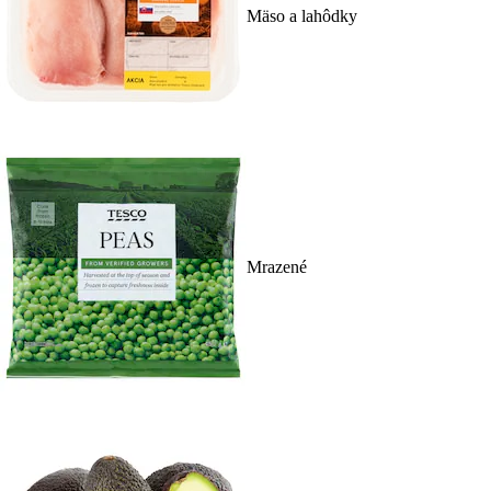
Mäso a lahôdky
Mrazené