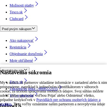
Možnosti platby
Tesco.sk
Clubcard
Pred prvým nákupom
Ako nakupovať
Registrácia
Objednanie doručenia
Moje obľúbené
Kontaktujte nás
Nastavenia súkromia
Tesco.sk
My a našich 18 partnerov ukladáme informácie v zariadení alebo k nim
pristupujeme, napríklad k jedinečným identifikátorom v súboroch
Zákaznícka linka - 0800222333
cookie, za účelom spracúvania osobných údajov. Svoj súhlas môžete
udeliť alebo spravovať voľbou Prijať alebo Odmietnuť všetko,
Výber obchodu
prípadne kedykoľvek v
Pravidlách pre ochranu osobných údajov a
cookies.
Tieto voľby oznámime našim partnerom a neovplyvnia údaje
followUs