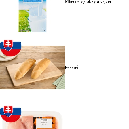
Mliečne výrobky a vajcia
Pekáreň