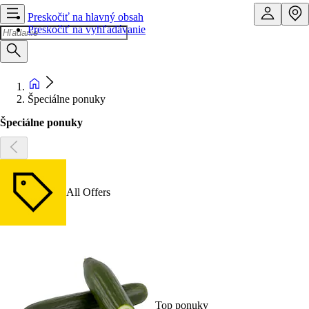
Preskočiť na hlavný obsah
Preskočiť na vyhľadávanie
Špeciálne ponuky
Špeciálne ponuky
All Offers
Top ponuky