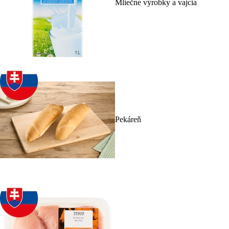
Mliečne výrobky a vajcia
Pekáreň