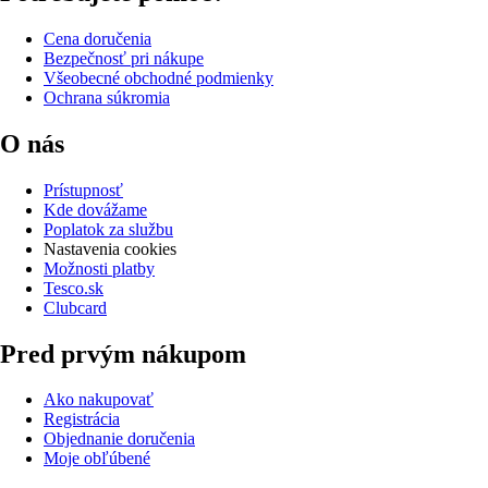
Cena doručenia
Bezpečnosť pri nákupe
Všeobecné obchodné podmienky
Ochrana súkromia
O nás
Prístupnosť
Kde dovážame
Poplatok za službu
Nastavenia cookies
Možnosti platby
Tesco.sk
Clubcard
Pred prvým nákupom
Ako nakupovať
Registrácia
Objednanie doručenia
Moje obľúbené