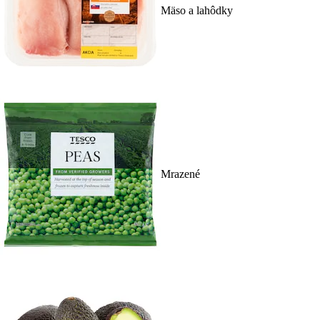
Mäso a lahôdky
Mrazené