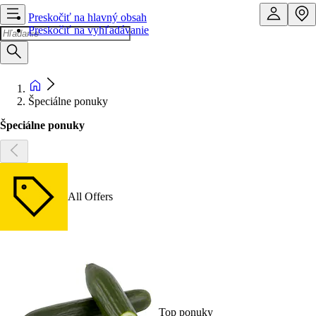
Preskočiť na hlavný obsah
Preskočiť na vyhľadávanie
Špeciálne ponuky
Špeciálne ponuky
All Offers
Top ponuky