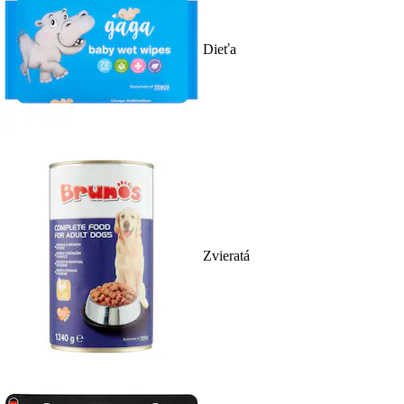
Dieťa
Zvieratá