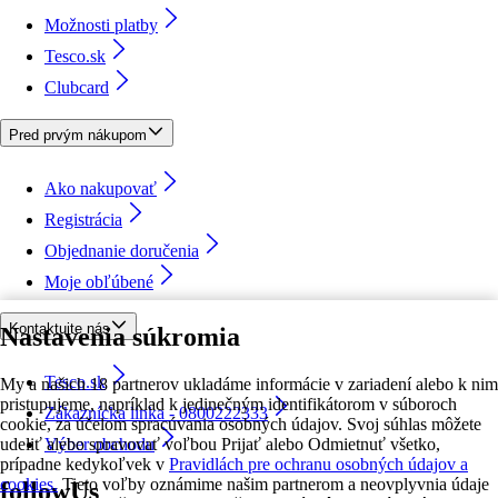
Možnosti platby
Tesco.sk
Clubcard
Pred prvým nákupom
Ako nakupovať
Registrácia
Objednanie doručenia
Moje obľúbené
Kontaktujte nás
Nastavenia súkromia
Tesco.sk
My a našich 18 partnerov ukladáme informácie v zariadení alebo k nim
pristupujeme, napríklad k jedinečným identifikátorom v súboroch
Zákaznícka linka - 0800222333
cookie, za účelom spracúvania osobných údajov. Svoj súhlas môžete
udeliť alebo spravovať voľbou Prijať alebo Odmietnuť všetko,
Výber obchodu
prípadne kedykoľvek v
Pravidlách pre ochranu osobných údajov a
cookies.
Tieto voľby oznámime našim partnerom a neovplyvnia údaje
followUs