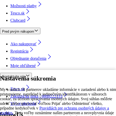
Možnosti platby
Tesco.sk
Clubcard
Pred prvým nákupom
Ako nakupovať
Registrácia
Objednanie doručenia
Moje obľúbené
Kontaktujte nás
Nastavenia súkromia
Tesco.sk
My a našich 18 partnerov ukladáme informácie v zariadení alebo k nim
pristupujeme, napríklad k jedinečným identifikátorom v súboroch
Zákaznícka linka - 0800222333
cookie, za účelom spracúvania osobných údajov. Svoj súhlas môžete
udeliť alebo spravovať voľbou Prijať alebo Odmietnuť všetko,
Výber obchodu
prípadne kedykoľvek v
Pravidlách pre ochranu osobných údajov a
cookies.
Tieto voľby oznámime našim partnerom a neovplyvnia údaje
followUs