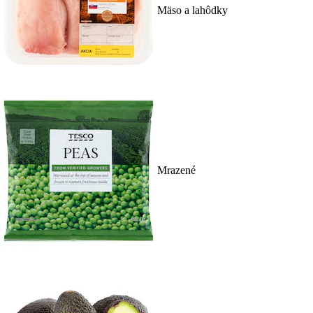
Mäso a lahôdky
Mrazené