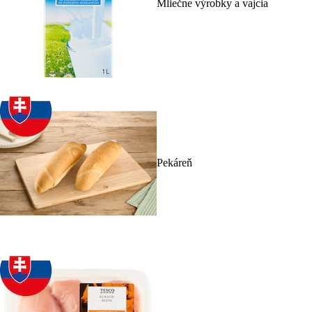
Mliečne výrobky a vajcia
Pekáreň