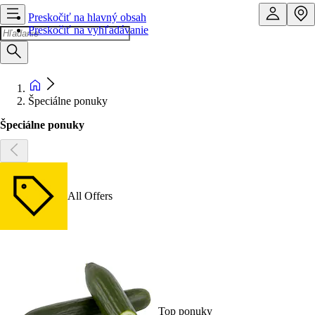
Preskočiť na hlavný obsah
Preskočiť na vyhľadávanie
Špeciálne ponuky
Špeciálne ponuky
All Offers
Top ponuky