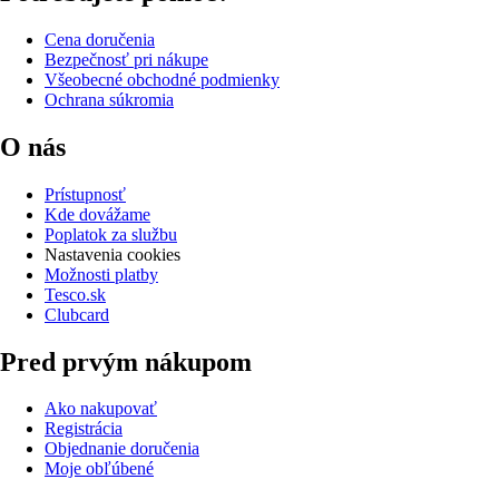
Cena doručenia
Bezpečnosť pri nákupe
Všeobecné obchodné podmienky
Ochrana súkromia
O nás
Prístupnosť
Kde dovážame
Poplatok za službu
Nastavenia cookies
Možnosti platby
Tesco.sk
Clubcard
Pred prvým nákupom
Ako nakupovať
Registrácia
Objednanie doručenia
Moje obľúbené