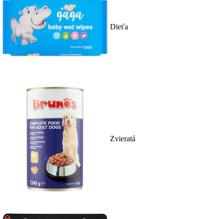
Dieťa
Zvieratá