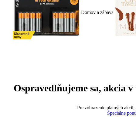
Domov a zábava
Ospravedlňujeme sa, akcia v te
Pre zobrazenie platných akcií,
Špeciálne pon