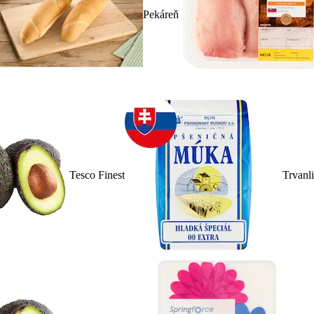
Pekáreň
Tesco Finest
Trvanl