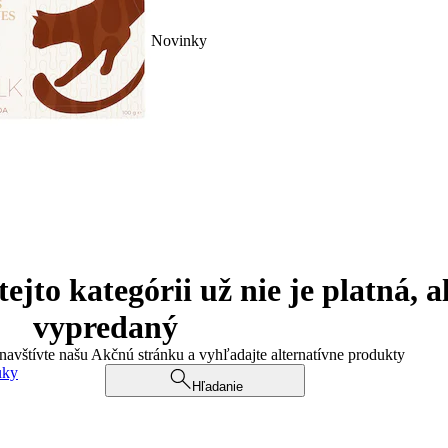
Novinky
jto kategórii už nie je platná, a
vypredaný
 navštívte našu Akčnú stránku a vyhľadajte alternatívne produkty
uky
Hľadanie