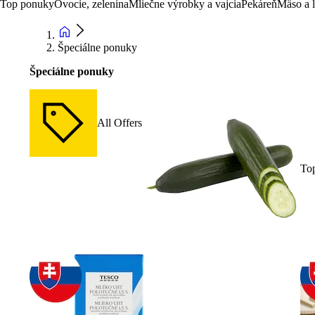
Top ponuky
Ovocie, zelenina
Mliečne výrobky a vajcia
Pekáreň
Mäso a 
Špeciálne ponuky
Špeciálne ponuky
All Offers
To