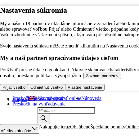
Nastavenia súkromia
My a našich 18 partnerov ukladáme informácie v zariadení alebo k nim
alebo spravovať voľbou Prijať alebo Odmietnuť všetko, prípadne ke
Vaše rozhodnutie však zmení spôsob, akým vám prispôsobíme nakupo
Svoje nastavenia súhlasu môžete zmeniť kliknutím na Nastavenia cooki
My a naši partneri spracúvame údaje s cieľom
Používať presné údaje o geolokácii. Aktívne skenovať charakteristiky 
obsahu, prieskum publika a vývoj služieb.
Zoznam partnerov
Prijať všetko
Odmietnuť všetko
Vlastné nastavenie
Preskočiť na hlavný obsah
Ako nakupovať online
Nápoveda
English
Preskočiť na vyhľadávanie
Nakupujte teraz
Obľúbené
Špeciálne ponuky
Online
Všetky kategórie