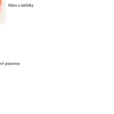
Mäso a lahôdky
ivé potraviny