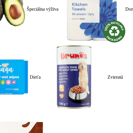
Špeciálna výživa
Dom
Dieťa
Zvieratá