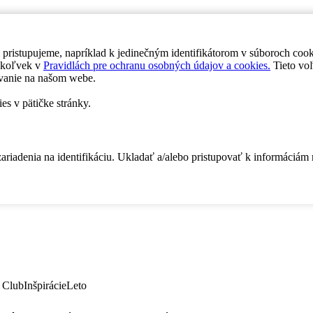
 pristupujeme, napríklad k jedinečným identifikátorom v súboroch coo
dykoľvek v
Pravidlách pre ochranu osobných údajov a cookies.
Tieto voľ
vanie na našom webe.
es v pätičke stránky.
zariadenia na identifikáciu. Ukladať a/alebo pristupovať k informáciám
 Club
Inšpirácie
Leto