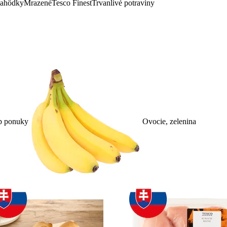
lahôdky
Mrazené
Tesco Finest
Trvanlivé potraviny
p ponuky
Ovocie, zelenina