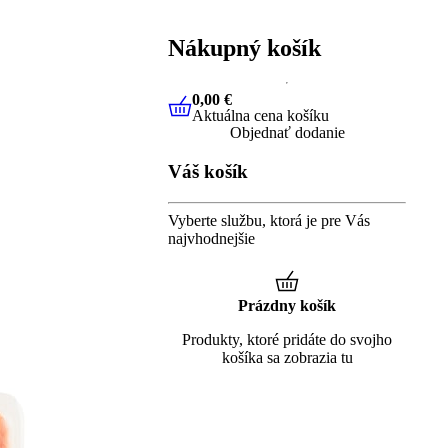
Nákupný košík
0,00 €
Aktuálna cena košíku
0,00 €
Aktuálna cena košíku
Objednať dodanie
Váš košík
Vyberte službu, ktorá je pre Vás
najvhodnejšie
Prázdny košík
Produkty, ktoré pridáte do svojho
košíka sa zobrazia tu