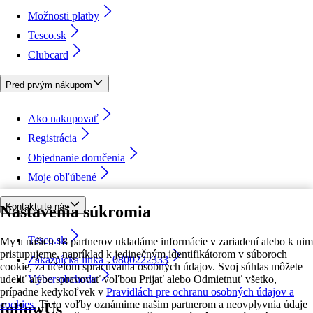
Možnosti platby
Tesco.sk
Clubcard
Pred prvým nákupom
Ako nakupovať
Registrácia
Objednanie doručenia
Moje obľúbené
Kontaktujte nás
Nastavenia súkromia
Tesco.sk
My a našich 18 partnerov ukladáme informácie v zariadení alebo k nim
pristupujeme, napríklad k jedinečným identifikátorom v súboroch
Zákaznícka linka - 0800222333
cookie, za účelom spracúvania osobných údajov. Svoj súhlas môžete
udeliť alebo spravovať voľbou Prijať alebo Odmietnuť všetko,
Výber obchodu
prípadne kedykoľvek v
Pravidlách pre ochranu osobných údajov a
cookies.
Tieto voľby oznámime našim partnerom a neovplyvnia údaje
followUs