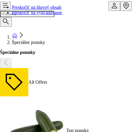
Preskočiť na hlavný obsah
Preskočiť na vyhľadávanie
Špeciálne ponuky
Špeciálne ponuky
All Offers
Top ponuky