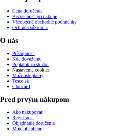
Cena doručenia
Bezpečnosť pri nákupe
Všeobecné obchodné podmienky
Ochrana súkromia
O nás
Prístupnosť
Kde dovážame
Poplatok za službu
Nastavenia cookies
Možnosti platby
Tesco.sk
Clubcard
Pred prvým nákupom
Ako nakupovať
Registrácia
Objednanie doručenia
Moje obľúbené