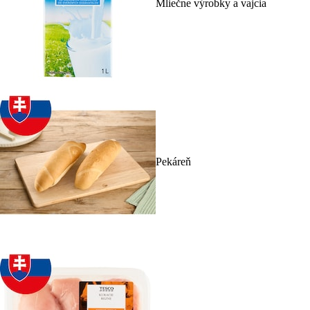
Mliečne výrobky a vajcia
Pekáreň