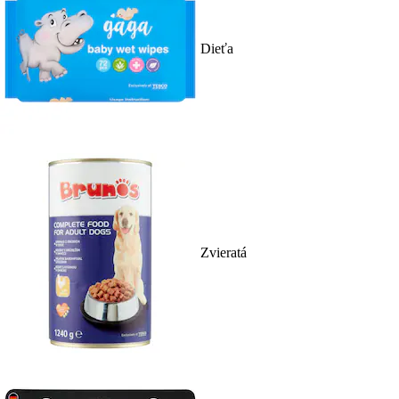
Dieťa
Zvieratá