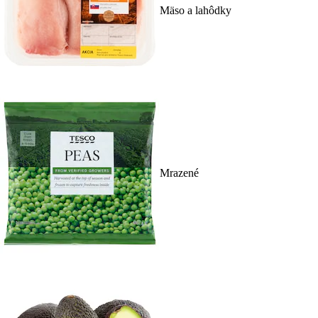
Mäso a lahôdky
Mrazené