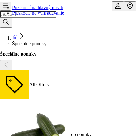
Preskočiť na hlavný obsah
Preskočiť na vyhľadávanie
Špeciálne ponuky
Špeciálne ponuky
All Offers
Top ponuky