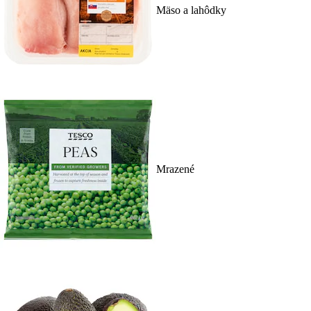
Mäso a lahôdky
Mrazené