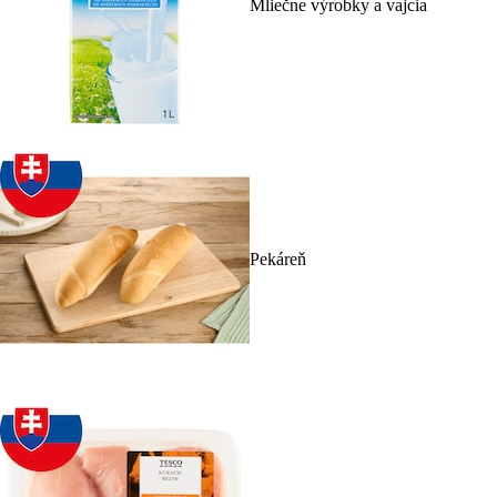
Mliečne výrobky a vajcia
Pekáreň