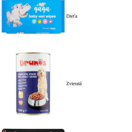
Dieťa
Zvieratá