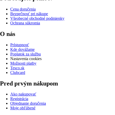
Cena doručenia
Bezpečnosť pri nákupe
Všeobecné obchodné podmienky
Ochrana súkromia
O nás
Prístupnosť
Kde dovážame
Poplatok za službu
Nastavenia cookies
Možnosti platby
Tesco.sk
Clubcard
Pred prvým nákupom
Ako nakupovať
Registrácia
Objednanie doručenia
Moje obľúbené