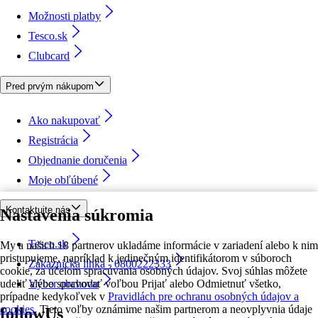
Možnosti platby
Tesco.sk
Clubcard
Pred prvým nákupom
Ako nakupovať
Registrácia
Objednanie doručenia
Moje obľúbené
Kontaktujte nás
Nastavenia súkromia
Tesco.sk
My a našich 18 partnerov ukladáme informácie v zariadení alebo k nim
pristupujeme, napríklad k jedinečným identifikátorom v súboroch
Zákaznícka linka - 0800222333
cookie, za účelom spracúvania osobných údajov. Svoj súhlas môžete
udeliť alebo spravovať voľbou Prijať alebo Odmietnuť všetko,
Výber obchodu
prípadne kedykoľvek v
Pravidlách pre ochranu osobných údajov a
cookies.
Tieto voľby oznámime našim partnerom a neovplyvnia údaje
followUs