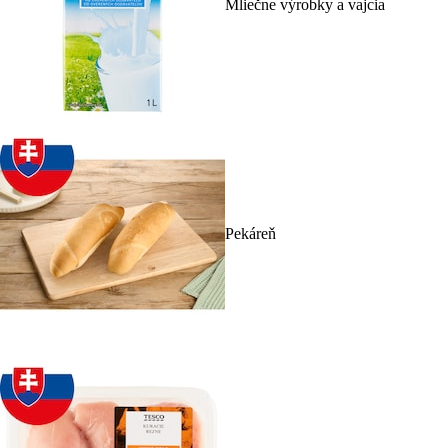
Mliečne výrobky a vajcia
Pekáreň