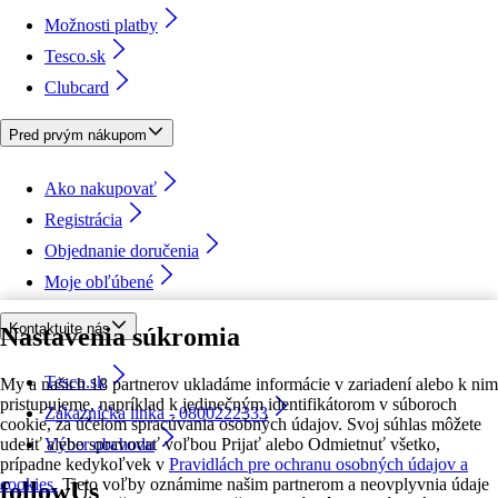
Možnosti platby
Tesco.sk
Clubcard
Pred prvým nákupom
Ako nakupovať
Registrácia
Objednanie doručenia
Moje obľúbené
Kontaktujte nás
Nastavenia súkromia
Tesco.sk
My a našich 18 partnerov ukladáme informácie v zariadení alebo k nim
pristupujeme, napríklad k jedinečným identifikátorom v súboroch
Zákaznícka linka - 0800222333
cookie, za účelom spracúvania osobných údajov. Svoj súhlas môžete
udeliť alebo spravovať voľbou Prijať alebo Odmietnuť všetko,
Výber obchodu
prípadne kedykoľvek v
Pravidlách pre ochranu osobných údajov a
cookies.
Tieto voľby oznámime našim partnerom a neovplyvnia údaje
followUs