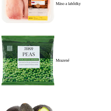
Mäso a lahôdky
Mrazené