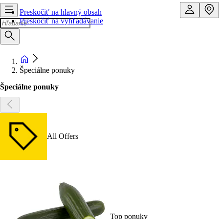
Preskočiť na hlavný obsah
Preskočiť na vyhľadávanie
Špeciálne ponuky
Špeciálne ponuky
All Offers
Top ponuky