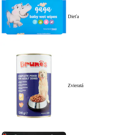
Dieťa
Zvieratá