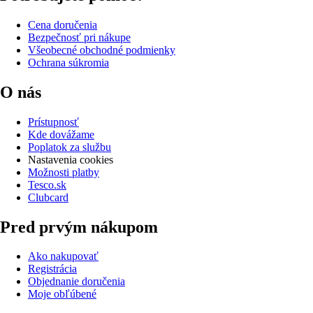
Cena doručenia
Bezpečnosť pri nákupe
Všeobecné obchodné podmienky
Ochrana súkromia
O nás
Prístupnosť
Kde dovážame
Poplatok za službu
Nastavenia cookies
Možnosti platby
Tesco.sk
Clubcard
Pred prvým nákupom
Ako nakupovať
Registrácia
Objednanie doručenia
Moje obľúbené