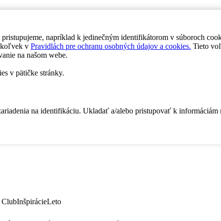
 pristupujeme, napríklad k jedinečným identifikátorom v súboroch coo
dykoľvek v
Pravidlách pre ochranu osobných údajov a cookies.
Tieto voľ
vanie na našom webe.
es v pätičke stránky.
zariadenia na identifikáciu. Ukladať a/alebo pristupovať k informáciám
 Club
Inšpirácie
Leto