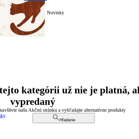
Novinky
jto kategórii už nie je platná, a
vypredaný
 navštívte našu Akčnú stránku a vyhľadajte alternatívne produkty
uky
Hľadanie