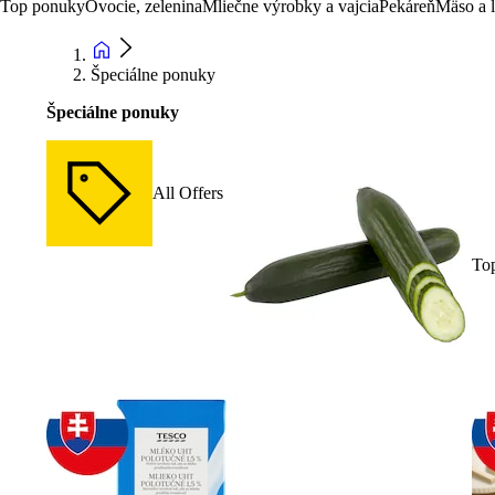
Top ponuky
Ovocie, zelenina
Mliečne výrobky a vajcia
Pekáreň
Mäso a 
Špeciálne ponuky
Špeciálne ponuky
All Offers
To