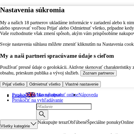
Nastavenia súkromia
My a našich 18 partnerov ukladáme informácie v zariadení alebo k nim
alebo spravovať voľbou Prijať alebo Odmietnuť všetko, prípadne ke
Vaše rozhodnutie však zmení spôsob, akým vám prispôsobíme nakupo
Svoje nastavenia súhlasu môžete zmeniť kliknutím na Nastavenia cooki
My a naši partneri spracúvame údaje s cieľom
Používať presné údaje o geolokácii. Aktívne skenovať charakteristiky 
obsahu, prieskum publika a vývoj služieb.
Zoznam partnerov
Prijať všetko
Odmietnuť všetko
Vlastné nastavenie
Preskočiť na hlavný obsah
Ako nakupovať online
Nápoveda
English
Preskočiť na vyhľadávanie
Nakupujte teraz
Obľúbené
Špeciálne ponuky
Online
Všetky kategórie