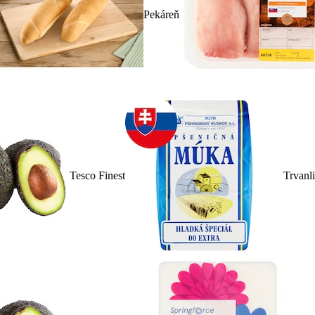
Pekáreň
Tesco Finest
Trvanl