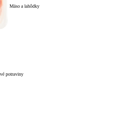
Mäso a lahôdky
ivé potraviny