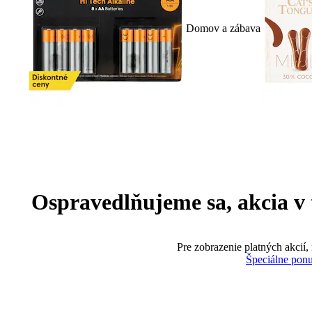
Domov a zábava
Ospravedlňujeme sa, akcia v te
Pre zobrazenie platných akcií,
Špeciálne pon