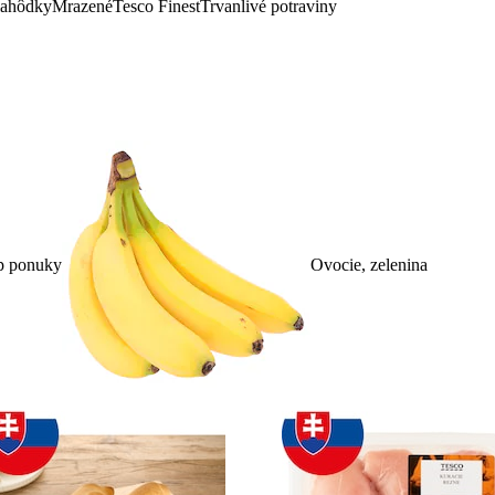
lahôdky
Mrazené
Tesco Finest
Trvanlivé potraviny
p ponuky
Ovocie, zelenina