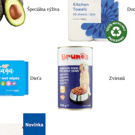
Špeciálna výživa
Dom
Dieťa
Zvieratá