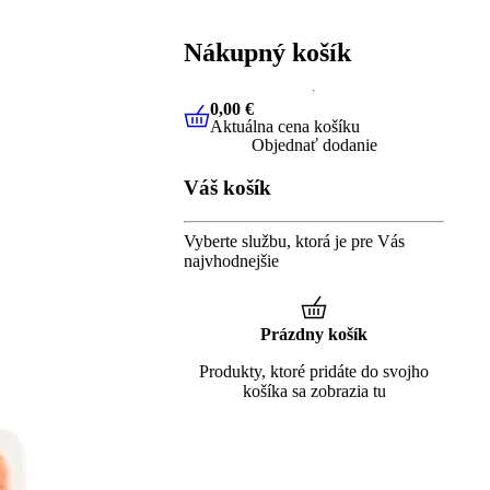
Nákupný košík
0,00 €
Aktuálna cena košíku
0,00 €
Aktuálna cena košíku
Objednať dodanie
Váš košík
Vyberte službu, ktorá je pre Vás
najvhodnejšie
Prázdny košík
Produkty, ktoré pridáte do svojho
košíka sa zobrazia tu