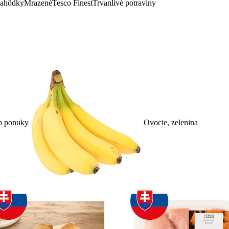
lahôdky
Mrazené
Tesco Finest
Trvanlivé potraviny
p ponuky
Ovocie, zelenina