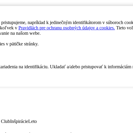
 pristupujeme, napríklad k jedinečným identifikátorom v súboroch coo
dykoľvek v
Pravidlách pre ochranu osobných údajov a cookies.
Tieto voľ
vanie na našom webe.
es v pätičke stránky.
zariadenia na identifikáciu. Ukladať a/alebo pristupovať k informáciám
 Club
Inšpirácie
Leto