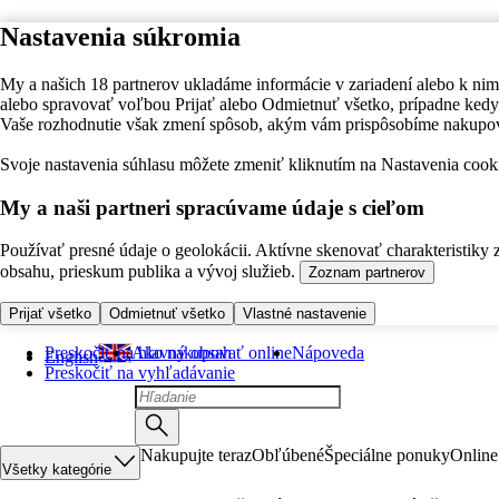
Nastavenia súkromia
My a našich 18 partnerov ukladáme informácie v zariadení alebo k nim
alebo spravovať voľbou Prijať alebo Odmietnuť všetko, prípadne ke
Vaše rozhodnutie však zmení spôsob, akým vám prispôsobíme nakupo
Svoje nastavenia súhlasu môžete zmeniť kliknutím na Nastavenia cooki
My a naši partneri spracúvame údaje s cieľom
Používať presné údaje o geolokácii. Aktívne skenovať charakteristiky 
obsahu, prieskum publika a vývoj služieb.
Zoznam partnerov
Prijať všetko
Odmietnuť všetko
Vlastné nastavenie
Preskočiť na hlavný obsah
Ako nakupovať online
Nápoveda
English
Preskočiť na vyhľadávanie
Nakupujte teraz
Obľúbené
Špeciálne ponuky
Online
Všetky kategórie