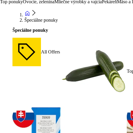
Top ponuky
Ovocie, zelenina
Mliečne výrobky a vajcia
Pekáreň
Mäso a 
Špeciálne ponuky
Špeciálne ponuky
All Offers
To