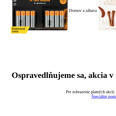
Domov a zábava
Ospravedlňujeme sa, akcia v te
Pre zobrazenie platných akcií,
Špeciálne pon