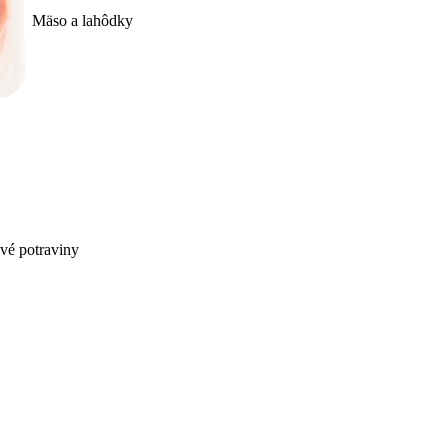
Mäso a lahôdky
ivé potraviny