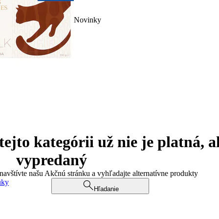
Novinky
jto kategórii už nie je platná, a
vypredaný
 navštívte našu Akčnú stránku a vyhľadajte alternatívne produkty
uky
Hľadanie