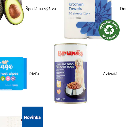
Špeciálna výživa
Dom
Dieťa
Zvieratá