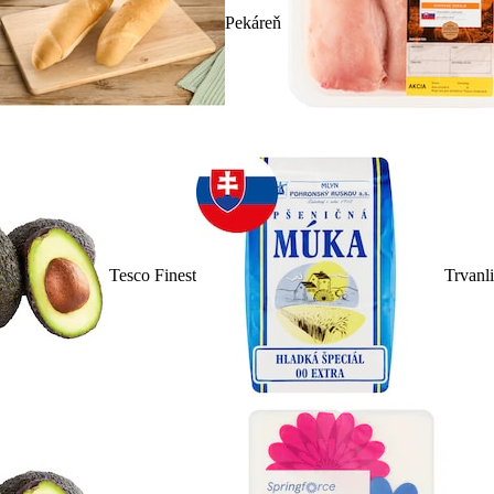
Pekáreň
Tesco Finest
Trvanl