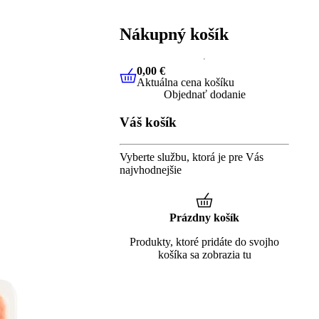
Nákupný košík
0,00 €
Aktuálna cena košíku
0,00 €
Aktuálna cena košíku
Objednať dodanie
Váš košík
Vyberte službu, ktorá je pre Vás
najvhodnejšie
Prázdny košík
Produkty, ktoré pridáte do svojho
košíka sa zobrazia tu