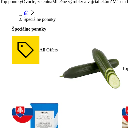
Top ponuky
Ovocie, zelenina
Mliečne výrobky a vajcia
Pekáreň
Mäso a 
Špeciálne ponuky
Špeciálne ponuky
All Offers
To