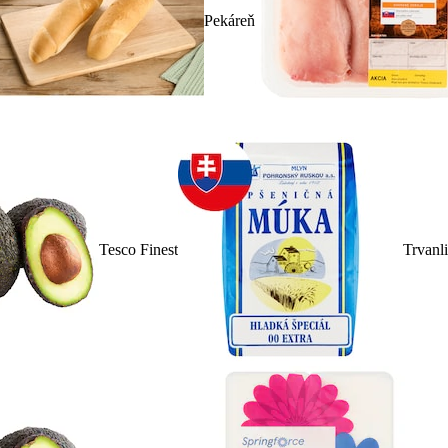
Pekáreň
Tesco Finest
Trvanl