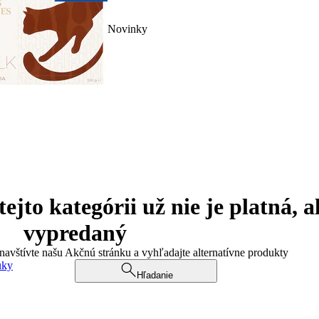
Novinky
jto kategórii už nie je platná, a
vypredaný
 navštívte našu Akčnú stránku a vyhľadajte alternatívne produkty
uky
Hľadanie