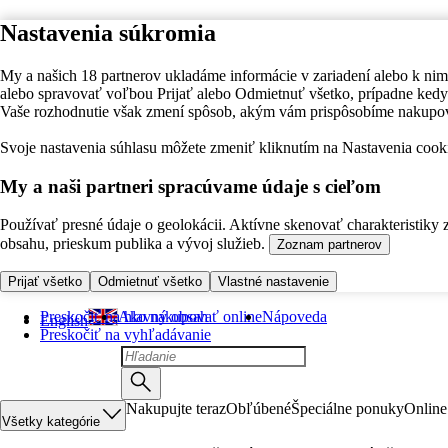
Nastavenia súkromia
My a našich 18 partnerov ukladáme informácie v zariadení alebo k nim
alebo spravovať voľbou Prijať alebo Odmietnuť všetko, prípadne ke
Vaše rozhodnutie však zmení spôsob, akým vám prispôsobíme nakupo
Svoje nastavenia súhlasu môžete zmeniť kliknutím na Nastavenia cooki
My a naši partneri spracúvame údaje s cieľom
Používať presné údaje o geolokácii. Aktívne skenovať charakteristiky 
obsahu, prieskum publika a vývoj služieb.
Zoznam partnerov
Prijať všetko
Odmietnuť všetko
Vlastné nastavenie
Preskočiť na hlavný obsah
Ako nakupovať online
Nápoveda
English
Preskočiť na vyhľadávanie
Nakupujte teraz
Obľúbené
Špeciálne ponuky
Online
Všetky kategórie