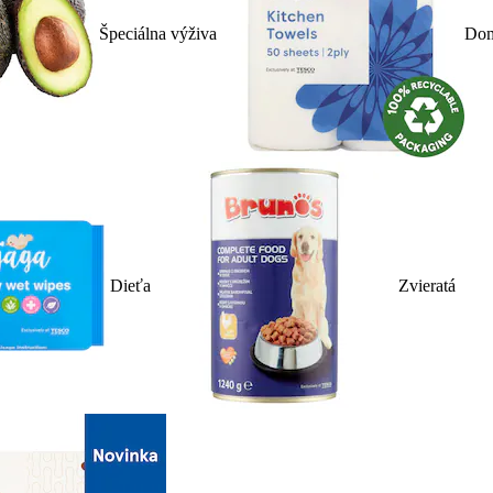
Špeciálna výživa
Dom
Dieťa
Zvieratá