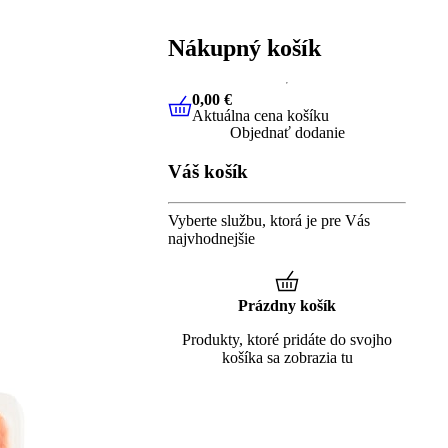
Nákupný košík
0,00 €
Aktuálna cena košíku
0,00 €
Aktuálna cena košíku
Objednať dodanie
Váš košík
Vyberte službu, ktorá je pre Vás
najvhodnejšie
Prázdny košík
Produkty, ktoré pridáte do svojho
košíka sa zobrazia tu