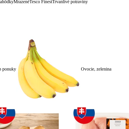
lahôdky
Mrazené
Tesco Finest
Trvanlivé potraviny
p ponuky
Ovocie, zelenina