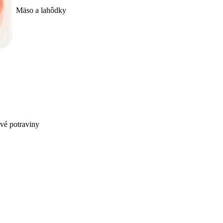
Mäso a lahôdky
ivé potraviny