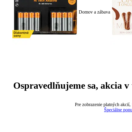
Domov a zábava
Ospravedlňujeme sa, akcia v te
Pre zobrazenie platných akcií,
Špeciálne pon