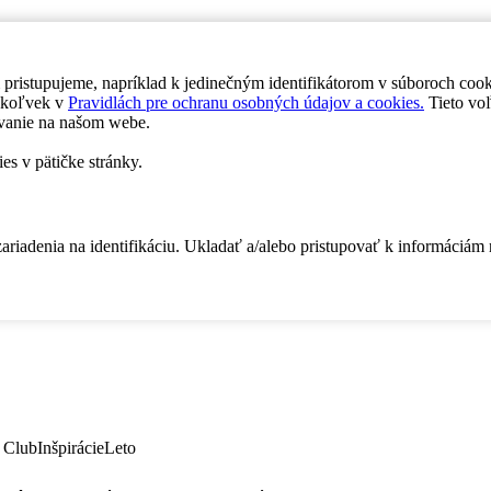
 pristupujeme, napríklad k jedinečným identifikátorom v súboroch coo
dykoľvek v
Pravidlách pre ochranu osobných údajov a cookies.
Tieto voľ
vanie na našom webe.
es v pätičke stránky.
zariadenia na identifikáciu. Ukladať a/alebo pristupovať k informáciám
 Club
Inšpirácie
Leto