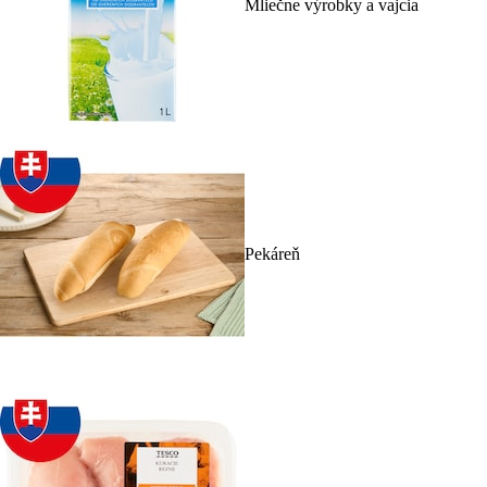
Mliečne výrobky a vajcia
Pekáreň