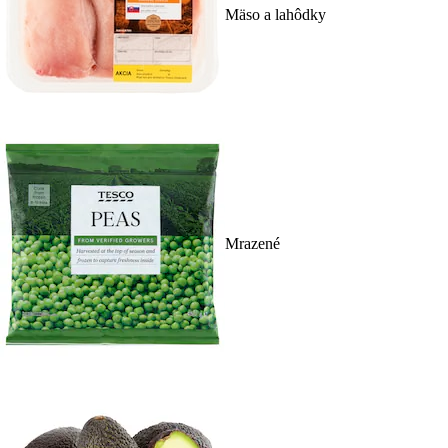
Mäso a lahôdky
Mrazené