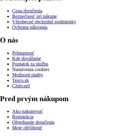
Cena doručenia
Bezpečnosť pri nákupe
Všeobecné obchodné podmienky
Ochrana súkromia
O nás
Prístupnosť
Kde dovážame
Poplatok za službu
Nastavenia cookies
Možnosti platby
Tesco.sk
Clubcard
Pred prvým nákupom
Ako nakupovať
Registrácia
Objednanie doručenia
Moje obľúbené