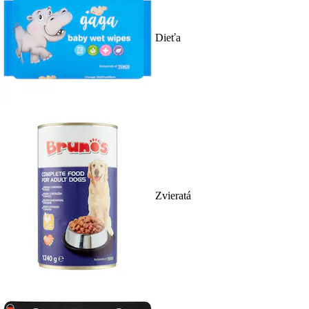
Dieťa
Zvieratá