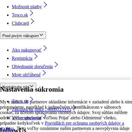
Možnosti platby
Tesco.sk
Clubcard
Pred prvým nákupom
Ako nakupovať
Registrácia
Objednanie doručenia
Moje obľúbené
Kontaktujte nás
Nastavenia súkromia
Tesco.sk
My a našich 18 partnerov ukladáme informácie v zariadení alebo k nim
pristupujeme, napríklad k jedinečným identifikátorom v súboroch
Zákaznícka linka - 0800222333
cookie, za účelom spracúvania osobných údajov. Svoj súhlas môžete
udeliť alebo spravovať voľbou Prijať alebo Odmietnuť všetko,
Výber obchodu
prípadne kedykoľvek v
Pravidlách pre ochranu osobných údajov a
cookies.
Tieto voľby oznámime našim partnerom a neovplyvnia údaje
followUs