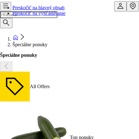
Preskočiť na hlavný obsah
Preskočiť na vyhľadávanie
Špeciálne ponuky
Špeciálne ponuky
All Offers
Top ponuky