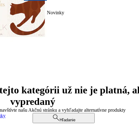
Novinky
jto kategórii už nie je platná, a
vypredaný
 navštívte našu Akčnú stránku a vyhľadajte alternatívne produkty
uky
Hľadanie