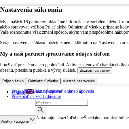
Nastavenia súkromia
My a našich 18 partnerov ukladáme informácie v zariadení alebo k nim
alebo spravovať voľbou Prijať alebo Odmietnuť všetko, prípadne ke
Vaše rozhodnutie však zmení spôsob, akým vám prispôsobíme nakupo
Svoje nastavenia súhlasu môžete zmeniť kliknutím na Nastavenia cooki
My a naši partneri spracúvame údaje s cieľom
Používať presné údaje o geolokácii. Aktívne skenovať charakteristiky 
obsahu, prieskum publika a vývoj služieb.
Zoznam partnerov
Prijať všetko
Odmietnuť všetko
Vlastné nastavenie
Preskočiť na hlavný obsah
Ako nakupovať online
Nápoveda
English
Preskočiť na vyhľadávanie
Nakupujte teraz
Obľúbené
Špeciálne ponuky
Online
Všetky kategórie