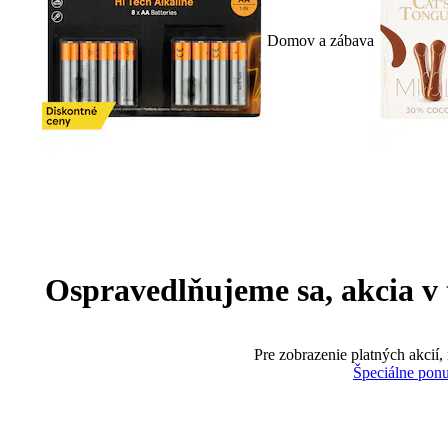
Domov a zábava
Ospravedlňujeme sa, akcia v te
Pre zobrazenie platných akcií,
Špeciálne pon