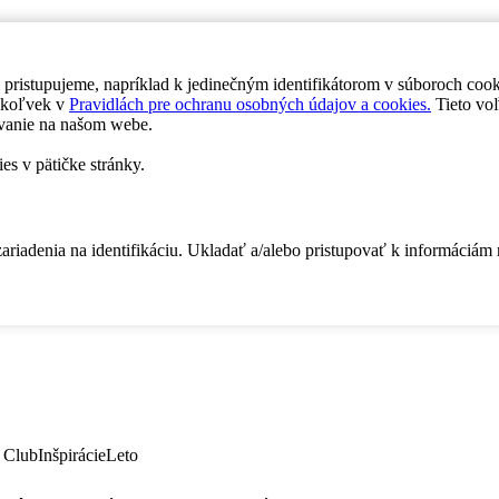
 pristupujeme, napríklad k jedinečným identifikátorom v súboroch coo
dykoľvek v
Pravidlách pre ochranu osobných údajov a cookies.
Tieto voľ
vanie na našom webe.
es v pätičke stránky.
zariadenia na identifikáciu. Ukladať a/alebo pristupovať k informáciám
 Club
Inšpirácie
Leto