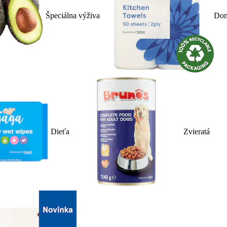
Špeciálna výživa
Dom
Dieťa
Zvieratá