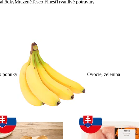
lahôdky
Mrazené
Tesco Finest
Trvanlivé potraviny
p ponuky
Ovocie, zelenina