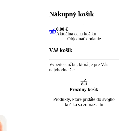
Nákupný košík
0,00 €
Aktuálna cena košíku
0,00 €
Aktuálna cena košíku
Objednať dodanie
Váš košík
Vyberte službu, ktorá je pre Vás
najvhodnejšie
Prázdny košík
Produkty, ktoré pridáte do svojho
košíka sa zobrazia tu