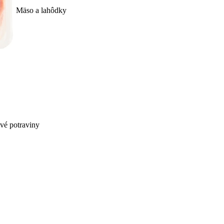
Mäso a lahôdky
ivé potraviny