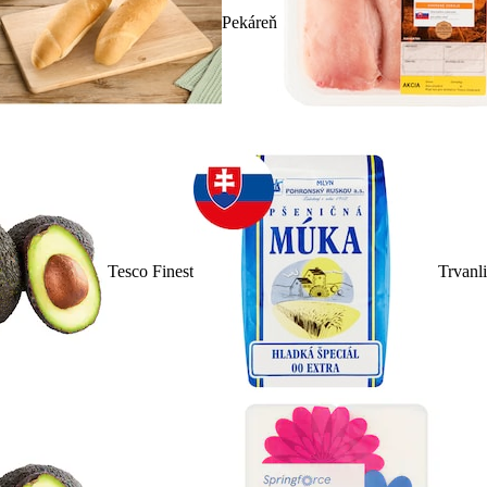
Pekáreň
Tesco Finest
Trvanl