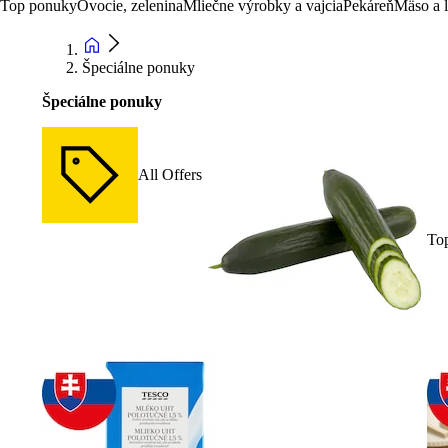
Top ponuky
Ovocie, zelenina
Mliečne výrobky a vajcia
Pekáreň
Mäso a 
Špeciálne ponuky
Špeciálne ponuky
All Offers
To