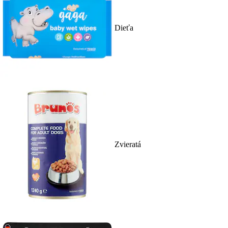
Dieťa
Zvieratá