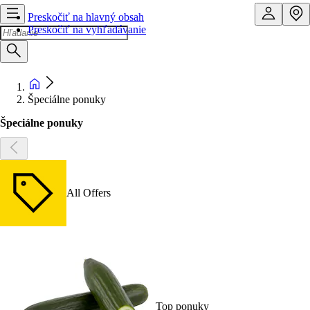
Preskočiť na hlavný obsah
Preskočiť na vyhľadávanie
Špeciálne ponuky
Špeciálne ponuky
All Offers
Top ponuky