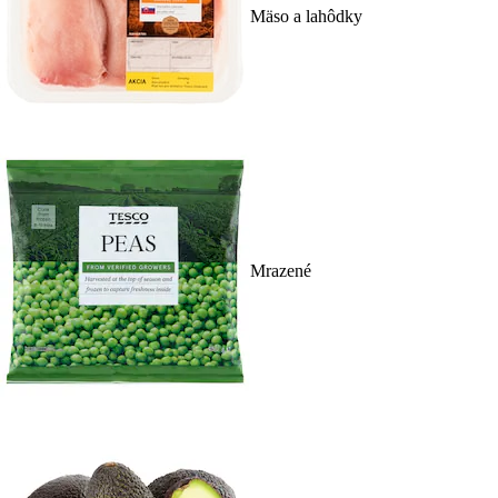
Mäso a lahôdky
Mrazené