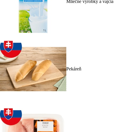
Mliečne výrobky a vajcia
Pekáreň