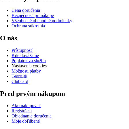
Cena doručenia
Bezpečnosť pri nákupe
Všeobecné obchodné podmienky
Ochrana súkromia
O nás
Prístupnosť
Kde dovážame
Poplatok za službu
Nastavenia cookies
Možnosti platby
Tesco.sk
Clubcard
Pred prvým nákupom
Ako nakupovať
Registrácia
Objednanie doručenia
Moje obľúbené