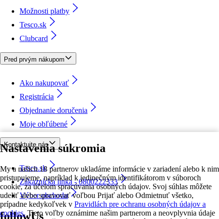
Možnosti platby
Tesco.sk
Clubcard
Pred prvým nákupom
Ako nakupovať
Registrácia
Objednanie doručenia
Moje obľúbené
Kontaktujte nás
Nastavenia súkromia
Tesco.sk
My a našich 18 partnerov ukladáme informácie v zariadení alebo k nim
pristupujeme, napríklad k jedinečným identifikátorom v súboroch
Zákaznícka linka - 0800222333
cookie, za účelom spracúvania osobných údajov. Svoj súhlas môžete
udeliť alebo spravovať voľbou Prijať alebo Odmietnuť všetko,
Výber obchodu
prípadne kedykoľvek v
Pravidlách pre ochranu osobných údajov a
cookies.
Tieto voľby oznámime našim partnerom a neovplyvnia údaje
followUs