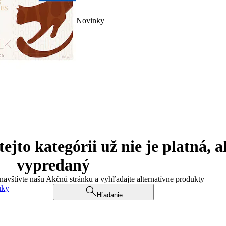
Novinky
jto kategórii už nie je platná, a
vypredaný
 navštívte našu Akčnú stránku a vyhľadajte alternatívne produkty
uky
Hľadanie