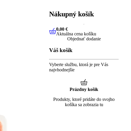
Nákupný košík
0,00 €
Aktuálna cena košíku
0,00 €
Aktuálna cena košíku
Objednať dodanie
Váš košík
Vyberte službu, ktorá je pre Vás
najvhodnejšie
Prázdny košík
Produkty, ktoré pridáte do svojho
košíka sa zobrazia tu