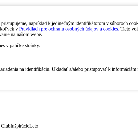
 pristupujeme, napríklad k jedinečným identifikátorom v súboroch coo
dykoľvek v
Pravidlách pre ochranu osobných údajov a cookies.
Tieto voľ
vanie na našom webe.
es v pätičke stránky.
zariadenia na identifikáciu. Ukladať a/alebo pristupovať k informáciám
 Club
Inšpirácie
Leto