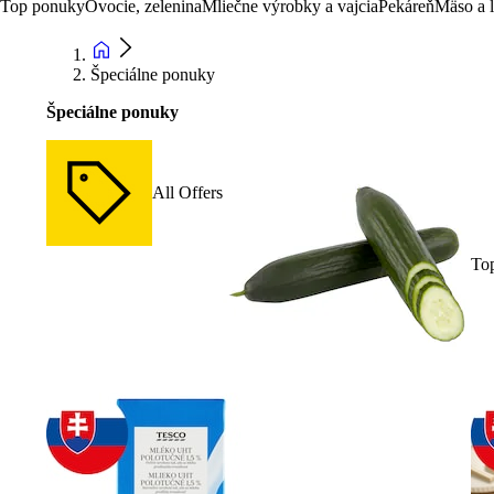
Top ponuky
Ovocie, zelenina
Mliečne výrobky a vajcia
Pekáreň
Mäso a 
Špeciálne ponuky
Špeciálne ponuky
All Offers
To