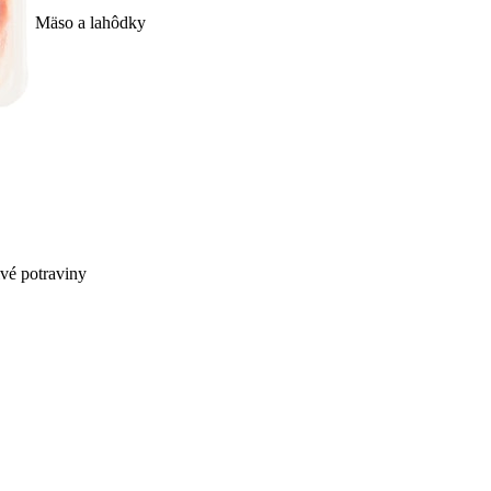
Mäso a lahôdky
ivé potraviny