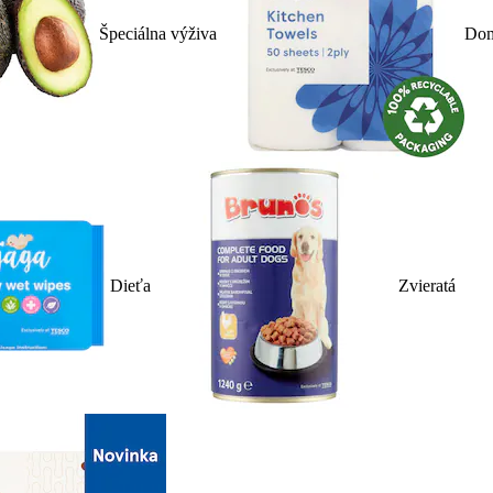
Špeciálna výživa
Dom
Dieťa
Zvieratá