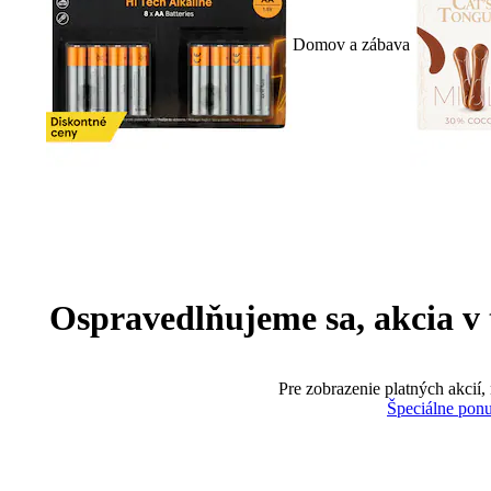
Domov a zábava
Ospravedlňujeme sa, akcia v te
Pre zobrazenie platných akcií,
Špeciálne pon