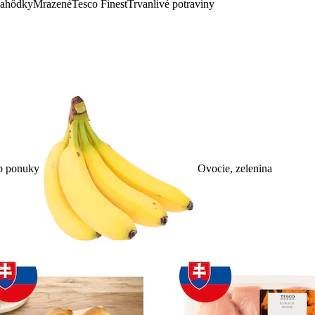
lahôdky
Mrazené
Tesco Finest
Trvanlivé potraviny
p ponuky
Ovocie, zelenina