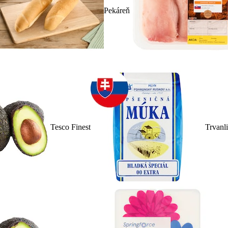
Pekáreň
Tesco Finest
Trvanl