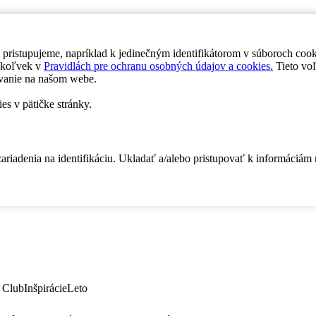
 pristupujeme, napríklad k jedinečným identifikátorom v súboroch coo
dykoľvek v
Pravidlách pre ochranu osobných údajov a cookies.
Tieto voľ
vanie na našom webe.
es v pätičke stránky.
zariadenia na identifikáciu. Ukladať a/alebo pristupovať k informáciám
 Club
Inšpirácie
Leto