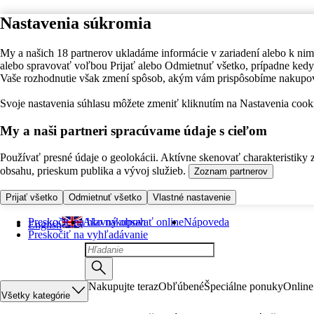
Nastavenia súkromia
My a našich 18 partnerov ukladáme informácie v zariadení alebo k nim
alebo spravovať voľbou Prijať alebo Odmietnuť všetko, prípadne ke
Vaše rozhodnutie však zmení spôsob, akým vám prispôsobíme nakupo
Svoje nastavenia súhlasu môžete zmeniť kliknutím na Nastavenia cooki
My a naši partneri spracúvame údaje s cieľom
Používať presné údaje o geolokácii. Aktívne skenovať charakteristiky 
obsahu, prieskum publika a vývoj služieb.
Zoznam partnerov
Prijať všetko
Odmietnuť všetko
Vlastné nastavenie
Preskočiť na hlavný obsah
Ako nakupovať online
Nápoveda
English
Preskočiť na vyhľadávanie
Nakupujte teraz
Obľúbené
Špeciálne ponuky
Online
Všetky kategórie