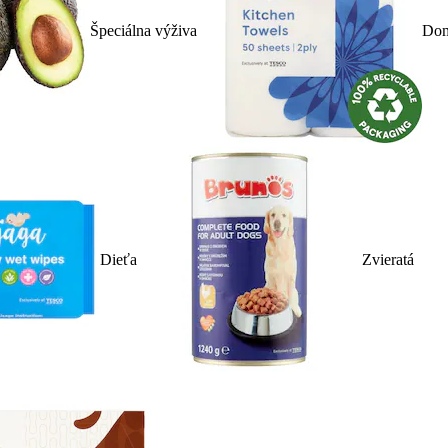
Špeciálna výživa
Dom
Dieťa
Zvieratá