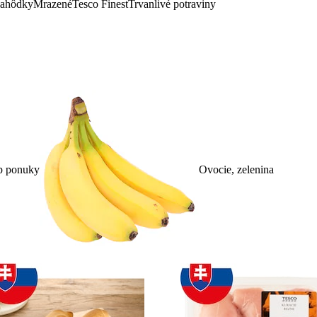
lahôdky
Mrazené
Tesco Finest
Trvanlivé potraviny
p ponuky
Ovocie, zelenina