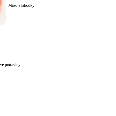
Mäso a lahôdky
ivé potraviny