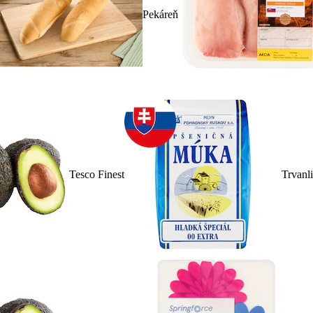
Pekáreň
Tesco Finest
Trvanl