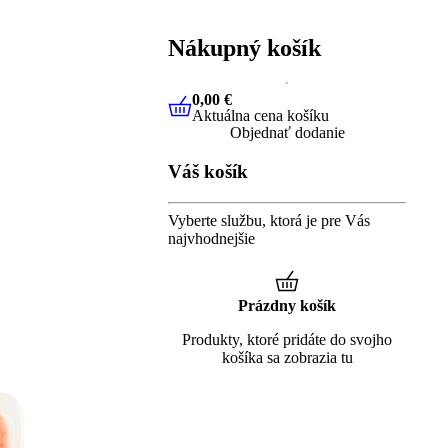
Nákupný košík
0,00 €
Aktuálna cena košíku
0,00 €
Aktuálna cena košíku
Objednať dodanie
Váš košík
Vyberte službu, ktorá je pre Vás
najvhodnejšie
Prázdny košík
Produkty, ktoré pridáte do svojho
košíka sa zobrazia tu