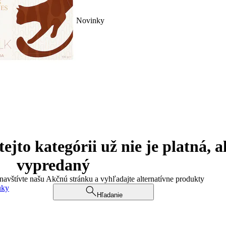
Novinky
jto kategórii už nie je platná, a
vypredaný
 navštívte našu Akčnú stránku a vyhľadajte alternatívne produkty
uky
Hľadanie