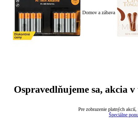
Domov a zábava
Ospravedlňujeme sa, akcia v te
Pre zobrazenie platných akcií,
Špeciálne pon