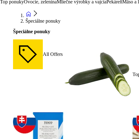
Top ponuky
Ovocie, zelenina
Mliečne výrobky a vajcia
Pekáreň
Mäso a 
Špeciálne ponuky
Špeciálne ponuky
All Offers
To