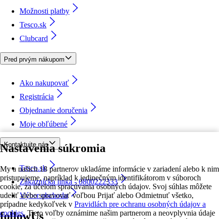
Možnosti platby
Tesco.sk
Clubcard
Pred prvým nákupom
Ako nakupovať
Registrácia
Objednanie doručenia
Moje obľúbené
Kontaktujte nás
Nastavenia súkromia
Tesco.sk
My a našich 18 partnerov ukladáme informácie v zariadení alebo k nim
pristupujeme, napríklad k jedinečným identifikátorom v súboroch
Zákaznícka linka - 0800222333
cookie, za účelom spracúvania osobných údajov. Svoj súhlas môžete
udeliť alebo spravovať voľbou Prijať alebo Odmietnuť všetko,
Výber obchodu
prípadne kedykoľvek v
Pravidlách pre ochranu osobných údajov a
cookies.
Tieto voľby oznámime našim partnerom a neovplyvnia údaje
followUs