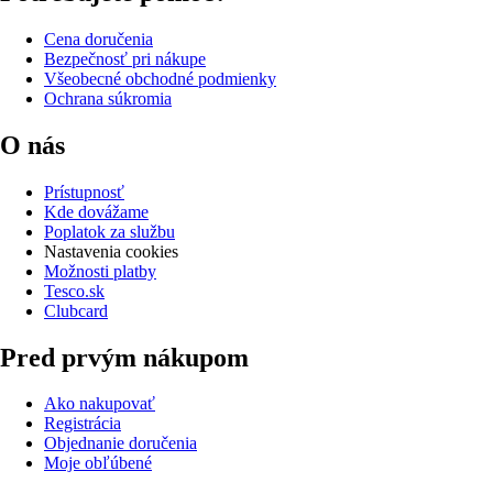
Cena doručenia
Bezpečnosť pri nákupe
Všeobecné obchodné podmienky
Ochrana súkromia
O nás
Prístupnosť
Kde dovážame
Poplatok za službu
Nastavenia cookies
Možnosti platby
Tesco.sk
Clubcard
Pred prvým nákupom
Ako nakupovať
Registrácia
Objednanie doručenia
Moje obľúbené