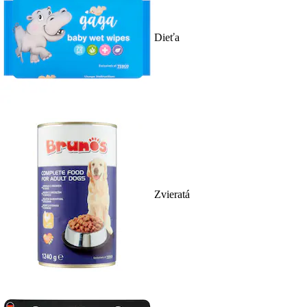
Dieťa
Zvieratá