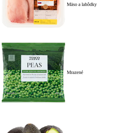
Mäso a lahôdky
Mrazené