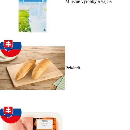
Mliečne výrobky a vajcia
Pekáreň