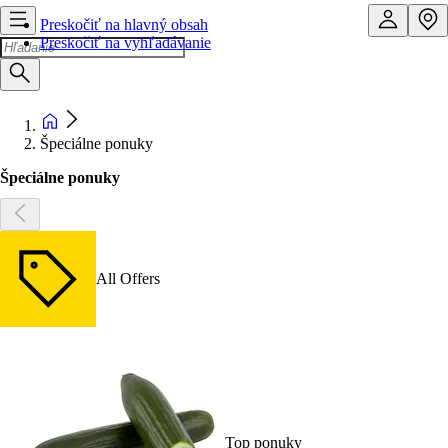
Preskočiť na hlavný obsah
Preskočiť na vyhľadávanie
Špeciálne ponuky
Špeciálne ponuky
All Offers
Top ponuky