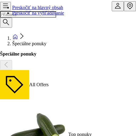
Preskočiť na hlavný obsah
Preskočiť na vyhľadávanie
Špeciálne ponuky
Špeciálne ponuky
All Offers
Top ponuky