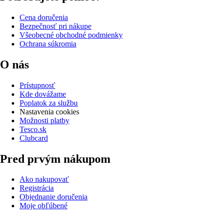
Cena doručenia
Bezpečnosť pri nákupe
Všeobecné obchodné podmienky
Ochrana súkromia
O nás
Prístupnosť
Kde dovážame
Poplatok za službu
Nastavenia cookies
Možnosti platby
Tesco.sk
Clubcard
Pred prvým nákupom
Ako nakupovať
Registrácia
Objednanie doručenia
Moje obľúbené