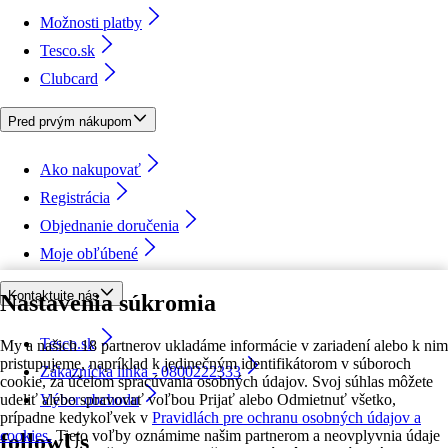
Možnosti platby
Tesco.sk
Clubcard
Pred prvým nákupom
Ako nakupovať
Registrácia
Objednanie doručenia
Moje obľúbené
Kontaktujte nás
Nastavenia súkromia
Tesco.sk
My a našich 18 partnerov ukladáme informácie v zariadení alebo k nim
pristupujeme, napríklad k jedinečným identifikátorom v súboroch
Zákaznícka linka - 0800222333
cookie, za účelom spracúvania osobných údajov. Svoj súhlas môžete
udeliť alebo spravovať voľbou Prijať alebo Odmietnuť všetko,
Výber obchodu
prípadne kedykoľvek v
Pravidlách pre ochranu osobných údajov a
cookies.
Tieto voľby oznámime našim partnerom a neovplyvnia údaje
followUs