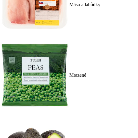
Mäso a lahôdky
Mrazené