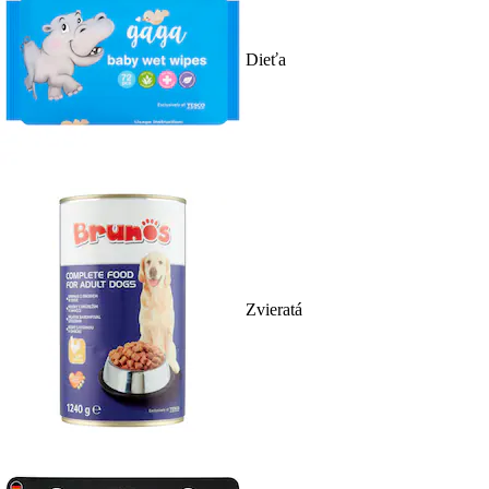
Dieťa
Zvieratá