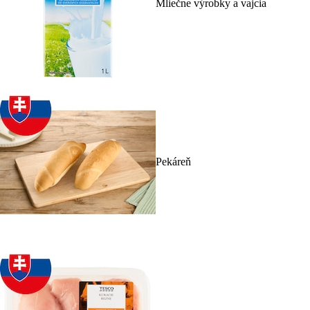
Mliečne výrobky a vajcia
Pekáreň