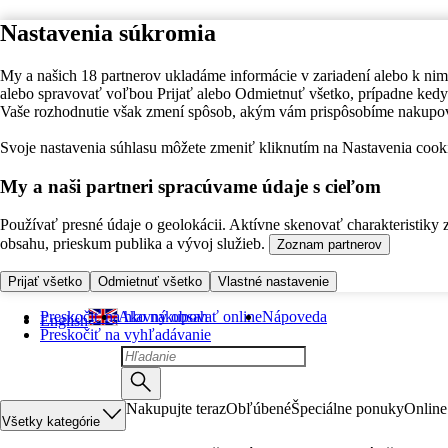
Nastavenia súkromia
My a našich 18 partnerov ukladáme informácie v zariadení alebo k nim
alebo spravovať voľbou Prijať alebo Odmietnuť všetko, prípadne ke
Vaše rozhodnutie však zmení spôsob, akým vám prispôsobíme nakupo
Svoje nastavenia súhlasu môžete zmeniť kliknutím na Nastavenia cooki
My a naši partneri spracúvame údaje s cieľom
Používať presné údaje o geolokácii. Aktívne skenovať charakteristiky 
obsahu, prieskum publika a vývoj služieb.
Zoznam partnerov
Prijať všetko
Odmietnuť všetko
Vlastné nastavenie
Preskočiť na hlavný obsah
Ako nakupovať online
Nápoveda
English
Preskočiť na vyhľadávanie
Nakupujte teraz
Obľúbené
Špeciálne ponuky
Online
Všetky kategórie