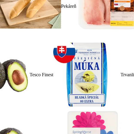
Pekáreň
Tesco Finest
Trvanl