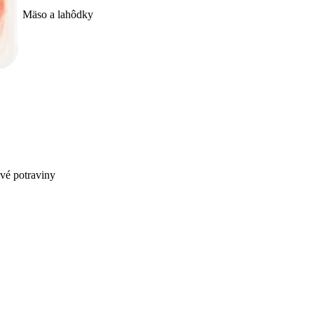
Mäso a lahôdky
ivé potraviny