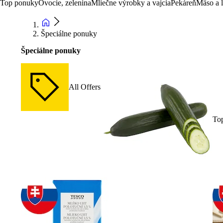
Top ponuky
Ovocie, zelenina
Mliečne výrobky a vajcia
Pekáreň
Mäso a 
Špeciálne ponuky
Špeciálne ponuky
All Offers
To