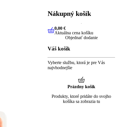
Nákupný košík
0,00 €
Aktuálna cena košíku
0,00 €
Aktuálna cena košíku
Objednať dodanie
Váš košík
Vyberte službu, ktorá je pre Vás
najvhodnejšie
Prázdny košík
Produkty, ktoré pridáte do svojho
košíka sa zobrazia tu