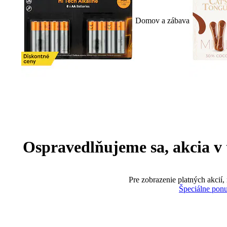
Domov a zábava
Ospravedlňujeme sa, akcia v te
Pre zobrazenie platných akcií,
Špeciálne pon