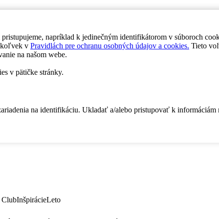
 pristupujeme, napríklad k jedinečným identifikátorom v súboroch coo
dykoľvek v
Pravidlách pre ochranu osobných údajov a cookies.
Tieto voľ
vanie na našom webe.
es v pätičke stránky.
zariadenia na identifikáciu. Ukladať a/alebo pristupovať k informáciám
 Club
Inšpirácie
Leto