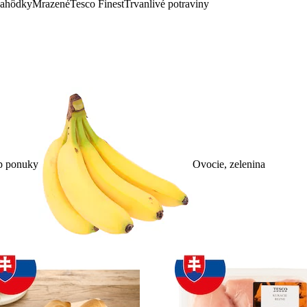
lahôdky
Mrazené
Tesco Finest
Trvanlivé potraviny
p ponuky
Ovocie, zelenina