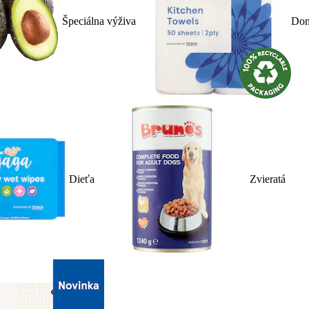
Špeciálna výživa
Dom
Dieťa
Zvieratá