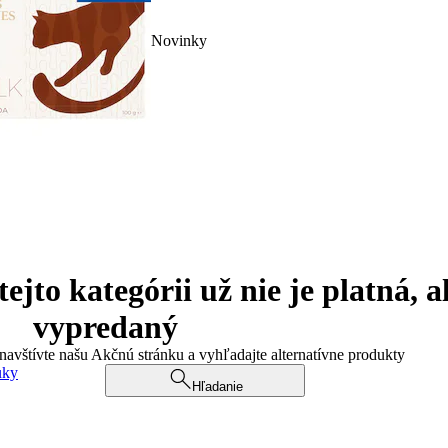
Novinky
jto kategórii už nie je platná, a
vypredaný
 navštívte našu Akčnú stránku a vyhľadajte alternatívne produkty
uky
Hľadanie