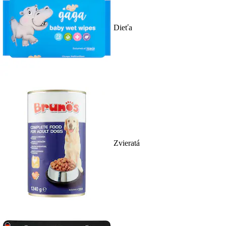
Dieťa
Zvieratá