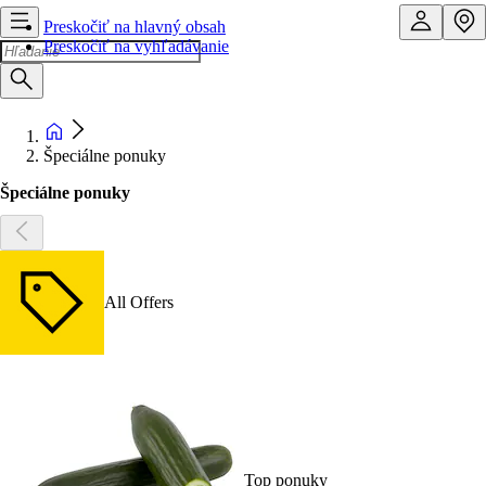
Preskočiť na hlavný obsah
Preskočiť na vyhľadávanie
Špeciálne ponuky
Špeciálne ponuky
All Offers
Top ponuky