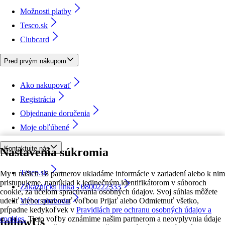
Možnosti platby
Tesco.sk
Clubcard
Pred prvým nákupom
Ako nakupovať
Registrácia
Objednanie doručenia
Moje obľúbené
Kontaktujte nás
Nastavenia súkromia
Tesco.sk
My a našich 18 partnerov ukladáme informácie v zariadení alebo k nim
pristupujeme, napríklad k jedinečným identifikátorom v súboroch
Zákaznícka linka - 0800222333
cookie, za účelom spracúvania osobných údajov. Svoj súhlas môžete
udeliť alebo spravovať voľbou Prijať alebo Odmietnuť všetko,
Výber obchodu
prípadne kedykoľvek v
Pravidlách pre ochranu osobných údajov a
cookies.
Tieto voľby oznámime našim partnerom a neovplyvnia údaje
followUs