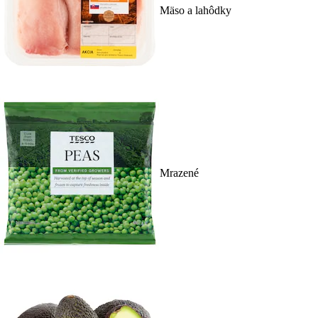
Mäso a lahôdky
Mrazené