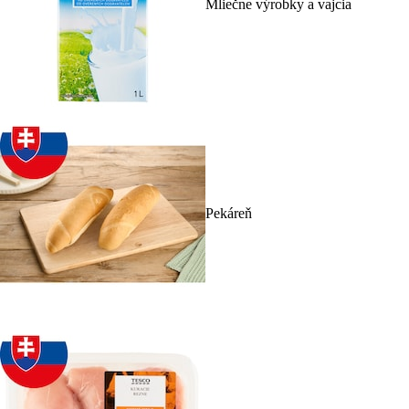
Mliečne výrobky a vajcia
Pekáreň