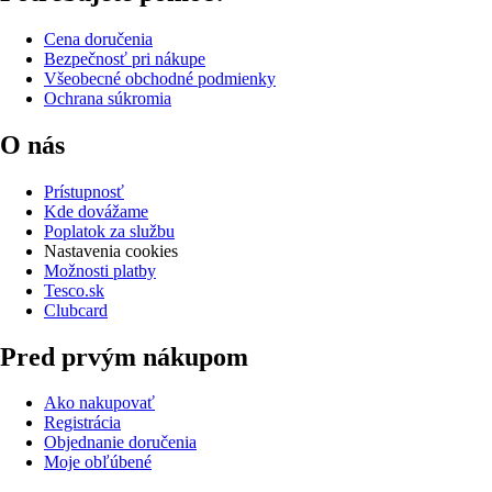
Cena doručenia
Bezpečnosť pri nákupe
Všeobecné obchodné podmienky
Ochrana súkromia
O nás
Prístupnosť
Kde dovážame
Poplatok za službu
Nastavenia cookies
Možnosti platby
Tesco.sk
Clubcard
Pred prvým nákupom
Ako nakupovať
Registrácia
Objednanie doručenia
Moje obľúbené