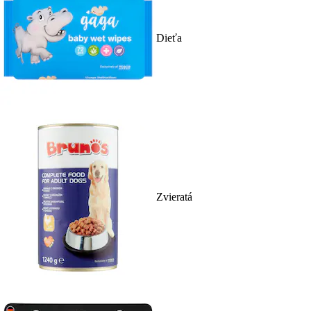
Dieťa
Zvieratá