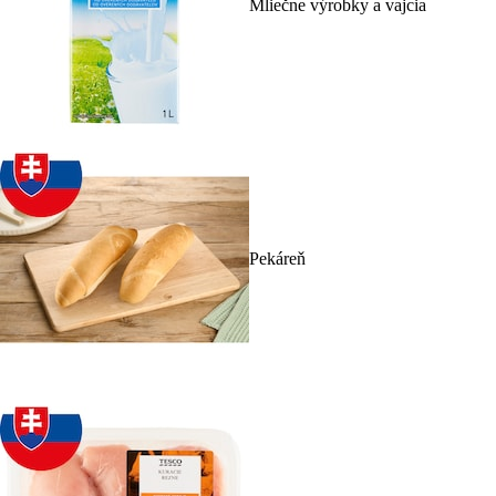
Mliečne výrobky a vajcia
Pekáreň