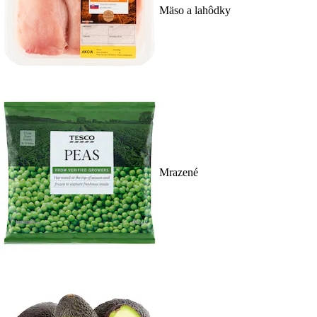
Mäso a lahôdky
Mrazené