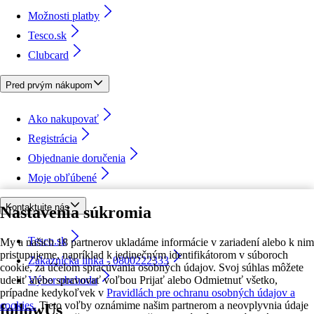
Možnosti platby
Tesco.sk
Clubcard
Pred prvým nákupom
Ako nakupovať
Registrácia
Objednanie doručenia
Moje obľúbené
Kontaktujte nás
Nastavenia súkromia
Tesco.sk
My a našich 18 partnerov ukladáme informácie v zariadení alebo k nim
pristupujeme, napríklad k jedinečným identifikátorom v súboroch
Zákaznícka linka - 0800222333
cookie, za účelom spracúvania osobných údajov. Svoj súhlas môžete
udeliť alebo spravovať voľbou Prijať alebo Odmietnuť všetko,
Výber obchodu
prípadne kedykoľvek v
Pravidlách pre ochranu osobných údajov a
cookies.
Tieto voľby oznámime našim partnerom a neovplyvnia údaje
followUs