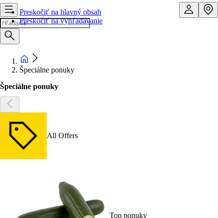
Preskočiť na hlavný obsah
Preskočiť na vyhľadávanie
Špeciálne ponuky
Špeciálne ponuky
All Offers
Top ponuky