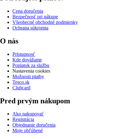
Cena doručenia
Bezpečnosť pri nákupe
Všeobecné obchodné podmienky
Ochrana súkromia
O nás
Prístupnosť
Kde dovážame
Poplatok za službu
Nastavenia cookies
Možnosti platby
Tesco.sk
Clubcard
Pred prvým nákupom
Ako nakupovať
Registrácia
Objednanie doručenia
Moje obľúbené