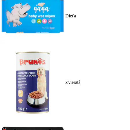
Dieťa
Zvieratá