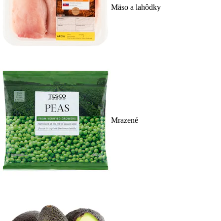
Mäso a lahôdky
Mrazené