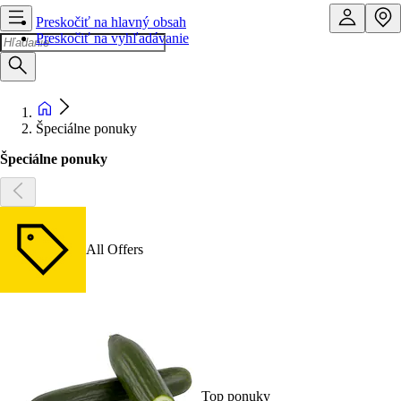
Preskočiť na hlavný obsah
Preskočiť na vyhľadávanie
Špeciálne ponuky
Špeciálne ponuky
All Offers
Top ponuky