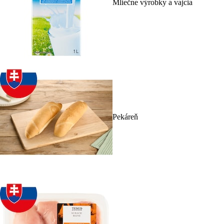
Mliečne výrobky a vajcia
Pekáreň