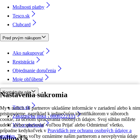
Možnosti platby
Tesco.sk
Clubcard
Pred prvým nákupom
Ako nakupovať
Registrácia
Objednanie doručenia
Moje obľúbené
Kontaktujte nás
Nastavenia súkromia
Tesco.sk
My a našich 18 partnerov ukladáme informácie v zariadení alebo k nim
pristupujeme, napríklad k jedinečným identifikátorom v súboroch
Zákaznícka linka - 0800222333
cookie, za účelom spracúvania osobných údajov. Svoj súhlas môžete
udeliť alebo spravovať voľbou Prijať alebo Odmietnuť všetko,
Výber obchodu
prípadne kedykoľvek v
Pravidlách pre ochranu osobných údajov a
cookies.
Tieto voľby oznámime našim partnerom a neovplyvnia údaje
followUs