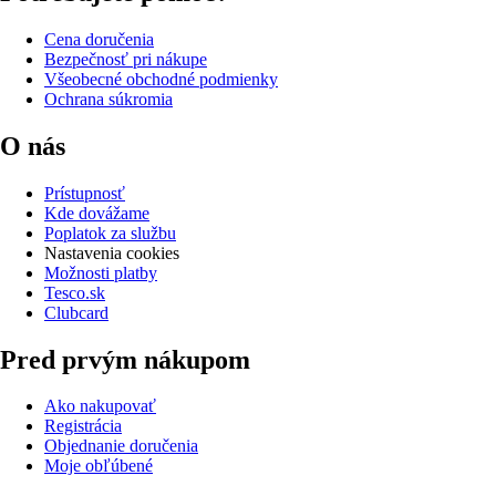
Cena doručenia
Bezpečnosť pri nákupe
Všeobecné obchodné podmienky
Ochrana súkromia
O nás
Prístupnosť
Kde dovážame
Poplatok za službu
Nastavenia cookies
Možnosti platby
Tesco.sk
Clubcard
Pred prvým nákupom
Ako nakupovať
Registrácia
Objednanie doručenia
Moje obľúbené