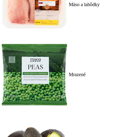
Mäso a lahôdky
Mrazené