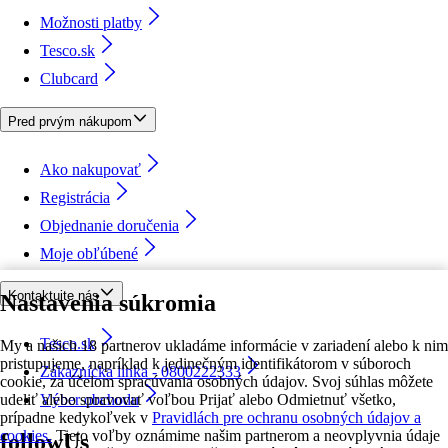
Možnosti platby
Tesco.sk
Clubcard
Pred prvým nákupom
Ako nakupovať
Registrácia
Objednanie doručenia
Moje obľúbené
Kontaktujte nás
Nastavenia súkromia
Tesco.sk
My a našich 18 partnerov ukladáme informácie v zariadení alebo k nim
pristupujeme, napríklad k jedinečným identifikátorom v súboroch
Zákaznícka linka - 0800222333
cookie, za účelom spracúvania osobných údajov. Svoj súhlas môžete
udeliť alebo spravovať voľbou Prijať alebo Odmietnuť všetko,
Výber obchodu
prípadne kedykoľvek v
Pravidlách pre ochranu osobných údajov a
cookies.
Tieto voľby oznámime našim partnerom a neovplyvnia údaje
followUs