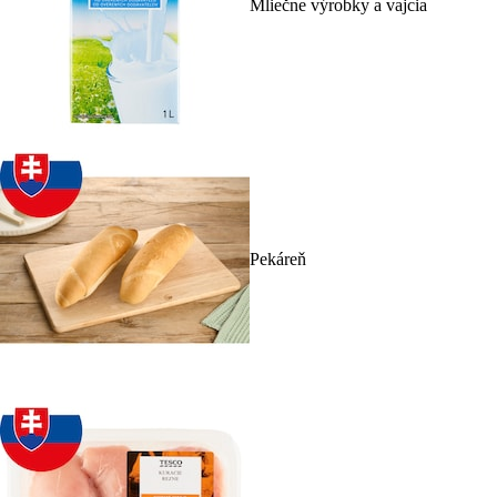
Mliečne výrobky a vajcia
Pekáreň