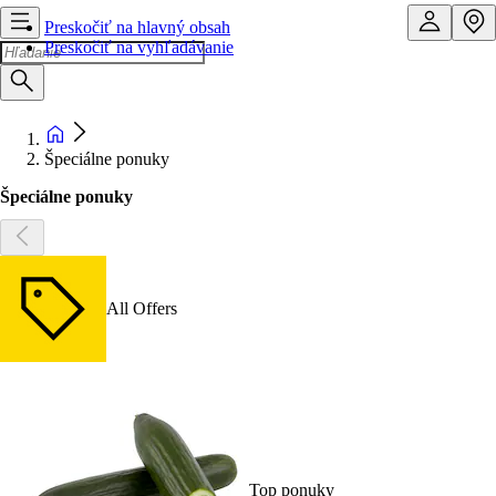
Preskočiť na hlavný obsah
Preskočiť na vyhľadávanie
Špeciálne ponuky
Špeciálne ponuky
All Offers
Top ponuky