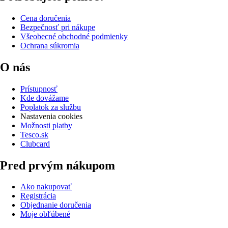
Cena doručenia
Bezpečnosť pri nákupe
Všeobecné obchodné podmienky
Ochrana súkromia
O nás
Prístupnosť
Kde dovážame
Poplatok za službu
Nastavenia cookies
Možnosti platby
Tesco.sk
Clubcard
Pred prvým nákupom
Ako nakupovať
Registrácia
Objednanie doručenia
Moje obľúbené