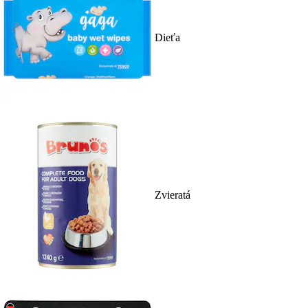
Dieťa
Zvieratá