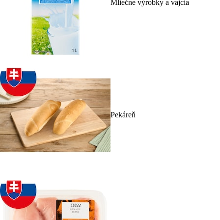
Mliečne výrobky a vajcia
Pekáreň