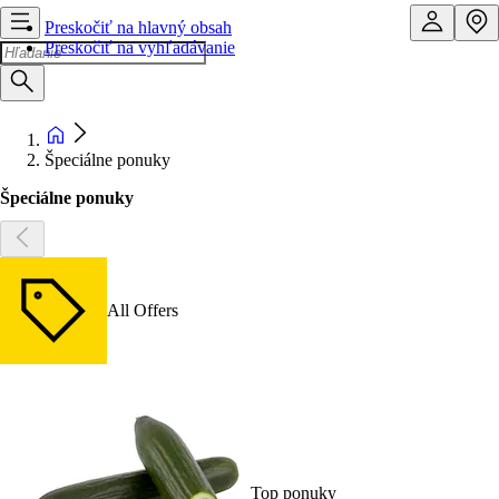
Preskočiť na hlavný obsah
Preskočiť na vyhľadávanie
Špeciálne ponuky
Špeciálne ponuky
All Offers
Top ponuky