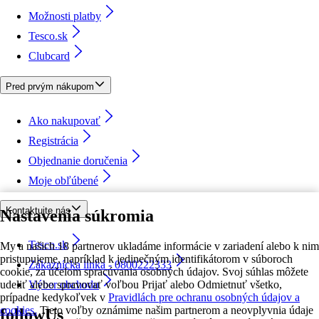
Možnosti platby
Tesco.sk
Clubcard
Pred prvým nákupom
Ako nakupovať
Registrácia
Objednanie doručenia
Moje obľúbené
Kontaktujte nás
Nastavenia súkromia
Tesco.sk
My a našich 18 partnerov ukladáme informácie v zariadení alebo k nim
pristupujeme, napríklad k jedinečným identifikátorom v súboroch
Zákaznícka linka - 0800222333
cookie, za účelom spracúvania osobných údajov. Svoj súhlas môžete
udeliť alebo spravovať voľbou Prijať alebo Odmietnuť všetko,
Výber obchodu
prípadne kedykoľvek v
Pravidlách pre ochranu osobných údajov a
cookies.
Tieto voľby oznámime našim partnerom a neovplyvnia údaje
followUs