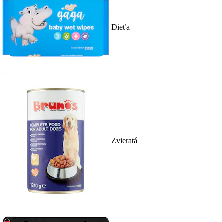
Dieťa
Zvieratá