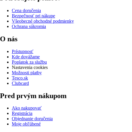
Cena doručenia
Bezpečnosť pri nákupe
Všeobecné obchodné podmienky
Ochrana súkromia
O nás
Prístupnosť
Kde dovážame
Poplatok za službu
Nastavenia cookies
Možnosti platby
Tesco.sk
Clubcard
Pred prvým nákupom
Ako nakupovať
Registrácia
Objednanie doručenia
Moje obľúbené