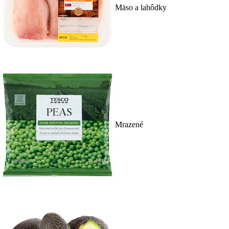
Mäso a lahôdky
Mrazené