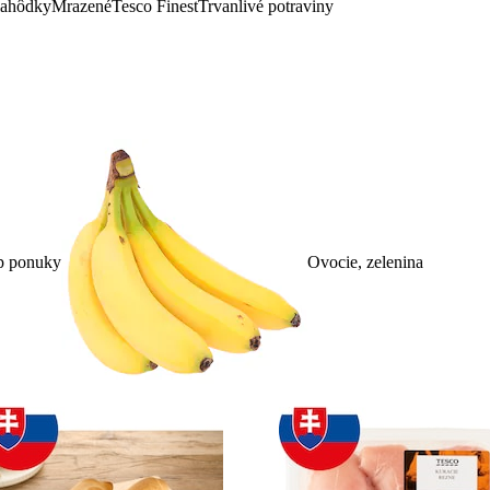
lahôdky
Mrazené
Tesco Finest
Trvanlivé potraviny
p ponuky
Ovocie, zelenina