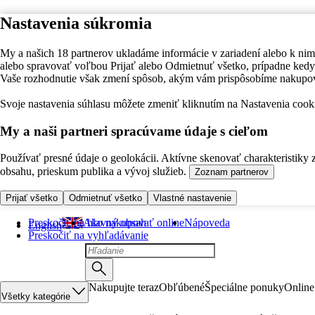
Nastavenia súkromia
My a našich 18 partnerov ukladáme informácie v zariadení alebo k nim
alebo spravovať voľbou Prijať alebo Odmietnuť všetko, prípadne ke
Vaše rozhodnutie však zmení spôsob, akým vám prispôsobíme nakupo
Svoje nastavenia súhlasu môžete zmeniť kliknutím na Nastavenia cooki
My a naši partneri spracúvame údaje s cieľom
Používať presné údaje o geolokácii. Aktívne skenovať charakteristiky 
obsahu, prieskum publika a vývoj služieb.
Zoznam partnerov
Prijať všetko
Odmietnuť všetko
Vlastné nastavenie
Preskočiť na hlavný obsah
Ako nakupovať online
Nápoveda
English
Preskočiť na vyhľadávanie
Nakupujte teraz
Obľúbené
Špeciálne ponuky
Online
Všetky kategórie