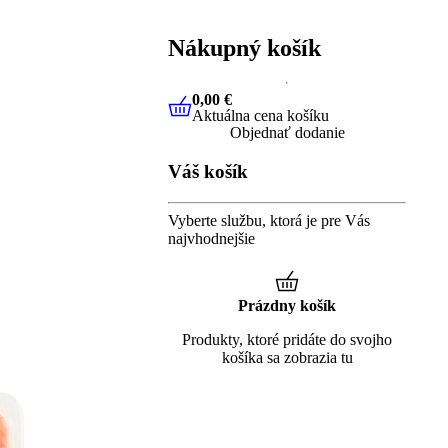
Nákupný košík
0,00 €
Aktuálna cena košíku
0,00 €
Aktuálna cena košíku
Objednať dodanie
Váš košík
Vyberte službu, ktorá je pre Vás
najvhodnejšie
Prázdny košík
Produkty, ktoré pridáte do svojho
košíka sa zobrazia tu