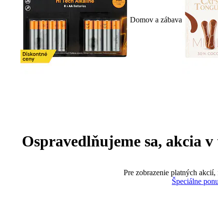
Domov a zábava
Ospravedlňujeme sa, akcia v te
Pre zobrazenie platných akcií,
Špeciálne pon