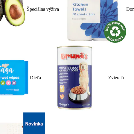
Špeciálna výživa
Dom
Dieťa
Zvieratá