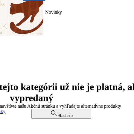
Novinky
jto kategórii už nie je platná, a
vypredaný
 navštívte našu Akčnú stránku a vyhľadajte alternatívne produkty
uky
Hľadanie