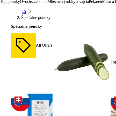
Top ponuky
Ovocie, zelenina
Mliečne výrobky a vajcia
Pekáreň
Mäso a 
Špeciálne ponuky
Špeciálne ponuky
All Offers
To