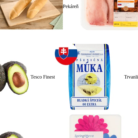
Pekáreň
Tesco Finest
Trvanl