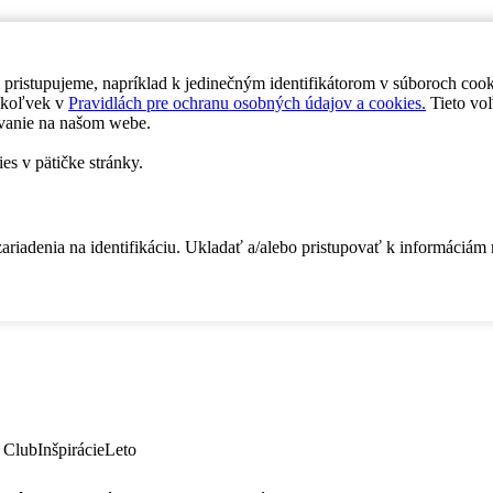
 pristupujeme, napríklad k jedinečným identifikátorom v súboroch coo
dykoľvek v
Pravidlách pre ochranu osobných údajov a cookies.
Tieto voľ
vanie na našom webe.
es v pätičke stránky.
zariadenia na identifikáciu. Ukladať a/alebo pristupovať k informáciám
 Club
Inšpirácie
Leto