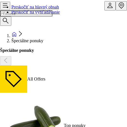
Preskočiť na hlavný obsah
Preskočiť na vyhľadávanie
Špeciálne ponuky
Špeciálne ponuky
All Offers
Top ponuky