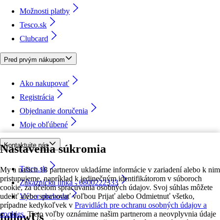
Možnosti platby
Tesco.sk
Clubcard
Pred prvým nákupom
Ako nakupovať
Registrácia
Objednanie doručenia
Moje obľúbené
Kontaktujte nás
Nastavenia súkromia
Tesco.sk
My a našich 18 partnerov ukladáme informácie v zariadení alebo k nim
pristupujeme, napríklad k jedinečným identifikátorom v súboroch
Zákaznícka linka - 0800222333
cookie, za účelom spracúvania osobných údajov. Svoj súhlas môžete
udeliť alebo spravovať voľbou Prijať alebo Odmietnuť všetko,
Výber obchodu
prípadne kedykoľvek v
Pravidlách pre ochranu osobných údajov a
cookies.
Tieto voľby oznámime našim partnerom a neovplyvnia údaje
followUs