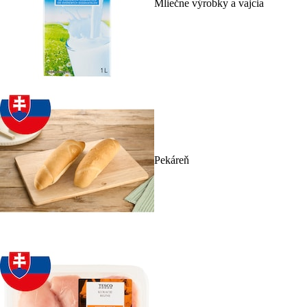
Mliečne výrobky a vajcia
Pekáreň