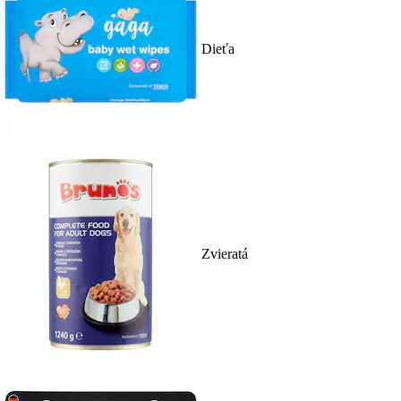
Dieťa
Zvieratá