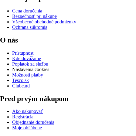
Cena doručenia
Bezpečnosť pri nákupe
Všeobecné obchodné podmienky
Ochrana súkromia
O nás
Prístupnosť
Kde dovážame
Poplatok za službu
Nastavenia cookies
Možnosti platby
Tesco.sk
Clubcard
Pred prvým nákupom
Ako nakupovať
Registrácia
Objednanie doručenia
Moje obľúbené