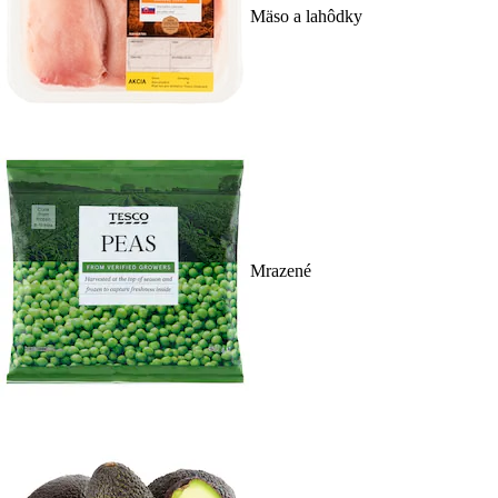
Mäso a lahôdky
Mrazené