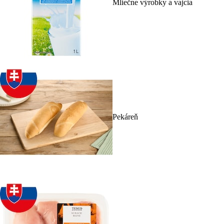
Mliečne výrobky a vajcia
Pekáreň