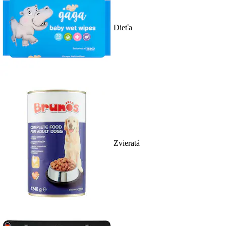
Dieťa
Zvieratá