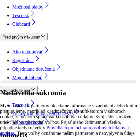
Možnosti platby
Tesco.sk
Clubcard
Pred prvým nákupom
Ako nakupovať
Registrácia
Objednanie doručenia
Moje obľúbené
Kontaktujte nás
Nastavenia súkromia
Tesco.sk
My a našich 18 partnerov ukladáme informácie v zariadení alebo k nim
pristupujeme, napríklad k jedinečným identifikátorom v súboroch
Zákaznícka linka - 0800222333
cookie, za účelom spracúvania osobných údajov. Svoj súhlas môžete
udeliť alebo spravovať voľbou Prijať alebo Odmietnuť všetko,
Výber obchodu
prípadne kedykoľvek v
Pravidlách pre ochranu osobných údajov a
cookies.
Tieto voľby oznámime našim partnerom a neovplyvnia údaje
followUs