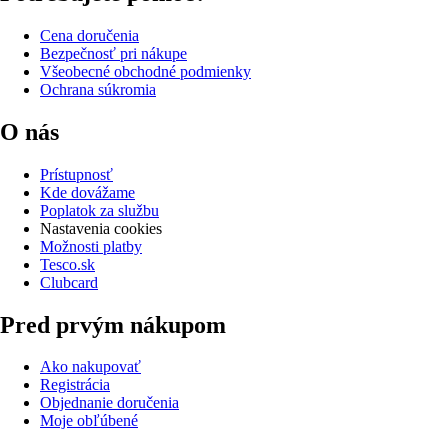
Cena doručenia
Bezpečnosť pri nákupe
Všeobecné obchodné podmienky
Ochrana súkromia
O nás
Prístupnosť
Kde dovážame
Poplatok za službu
Nastavenia cookies
Možnosti platby
Tesco.sk
Clubcard
Pred prvým nákupom
Ako nakupovať
Registrácia
Objednanie doručenia
Moje obľúbené