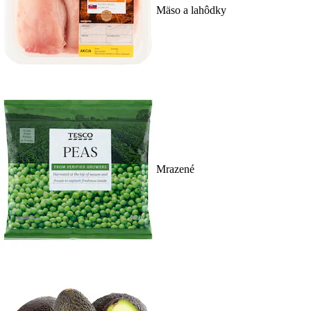
Mäso a lahôdky
Mrazené