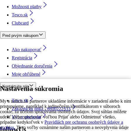
Možnosti platby
Tesco.sk
Clubcard
Pred prvým nákupom
Ako nakupovať
Registrácia
Objednanie doručenia
Moje obľúbené
Kontaktujte nás
Nastavenia súkromia
Tesco.sk
My a našich 18 partnerov ukladáme informácie v zariadení alebo k nim
pristupujeme, napríklad k jedinečným identifikátorom v súboroch
Zákaznícka linka - 0800222333
cookie, za účelom spracúvania osobných údajov. Svoj súhlas môžete
udeliť alebo spravovať voľbou Prijať alebo Odmietnuť všetko,
Výber obchodu
prípadne kedykoľvek v
Pravidlách pre ochranu osobných údajov a
cookies.
Tieto voľby oznámime našim partnerom a neovplyvnia údaje
followUs