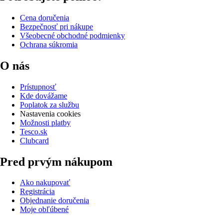
Cena doručenia
Bezpečnosť pri nákupe
Všeobecné obchodné podmienky
Ochrana súkromia
O nás
Prístupnosť
Kde dovážame
Poplatok za službu
Nastavenia cookies
Možnosti platby
Tesco.sk
Clubcard
Pred prvým nákupom
Ako nakupovať
Registrácia
Objednanie doručenia
Moje obľúbené