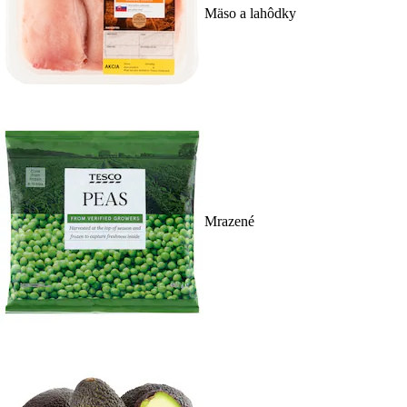
Mäso a lahôdky
Mrazené