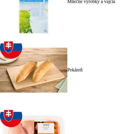
Mliečne výrobky a vajcia
Pekáreň