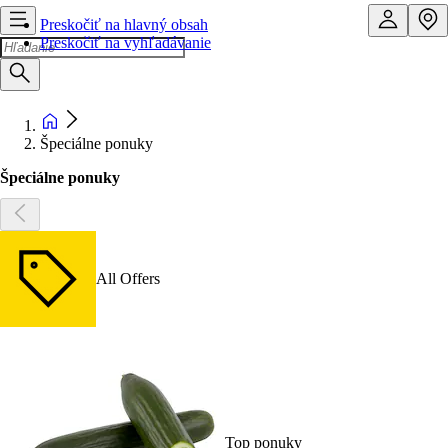
Preskočiť na hlavný obsah
Preskočiť na vyhľadávanie
Špeciálne ponuky
Špeciálne ponuky
All Offers
Top ponuky