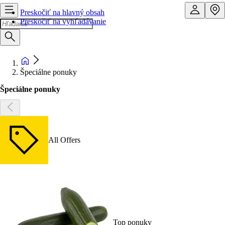
Preskočiť na hlavný obsah
Preskočiť na vyhľadávanie
Špeciálne ponuky
Špeciálne ponuky
All Offers
Top ponuky