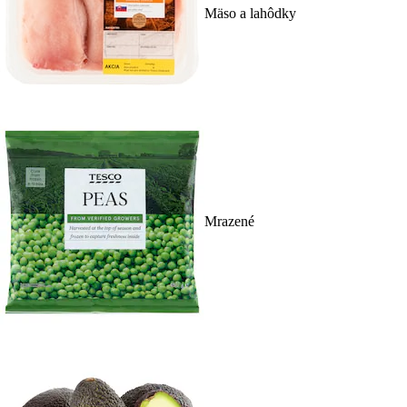
Mäso a lahôdky
Mrazené