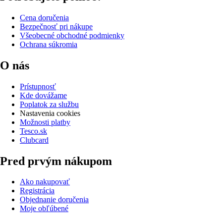
Cena doručenia
Bezpečnosť pri nákupe
Všeobecné obchodné podmienky
Ochrana súkromia
O nás
Prístupnosť
Kde dovážame
Poplatok za službu
Nastavenia cookies
Možnosti platby
Tesco.sk
Clubcard
Pred prvým nákupom
Ako nakupovať
Registrácia
Objednanie doručenia
Moje obľúbené