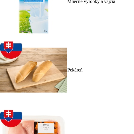
Mliečne výrobky a vajcia
Pekáreň