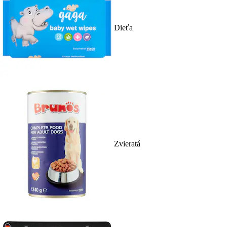
Dieťa
Zvieratá