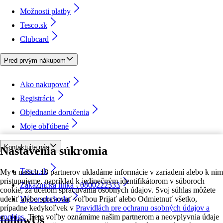
Možnosti platby
Tesco.sk
Clubcard
Pred prvým nákupom
Ako nakupovať
Registrácia
Objednanie doručenia
Moje obľúbené
Kontaktujte nás
Nastavenia súkromia
Tesco.sk
My a našich 18 partnerov ukladáme informácie v zariadení alebo k nim
pristupujeme, napríklad k jedinečným identifikátorom v súboroch
Zákaznícka linka - 0800222333
cookie, za účelom spracúvania osobných údajov. Svoj súhlas môžete
udeliť alebo spravovať voľbou Prijať alebo Odmietnuť všetko,
Výber obchodu
prípadne kedykoľvek v
Pravidlách pre ochranu osobných údajov a
cookies.
Tieto voľby oznámime našim partnerom a neovplyvnia údaje
followUs