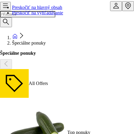
Preskočiť na hlavný obsah
Preskočiť na vyhľadávanie
Špeciálne ponuky
Špeciálne ponuky
All Offers
Top ponuky