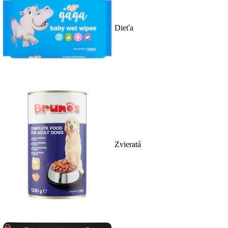
Dieťa
Zvieratá