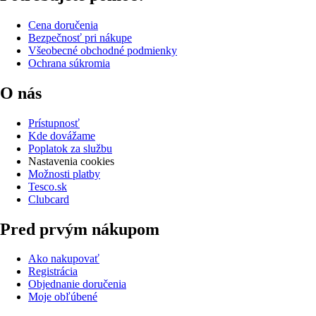
Cena doručenia
Bezpečnosť pri nákupe
Všeobecné obchodné podmienky
Ochrana súkromia
O nás
Prístupnosť
Kde dovážame
Poplatok za službu
Nastavenia cookies
Možnosti platby
Tesco.sk
Clubcard
Pred prvým nákupom
Ako nakupovať
Registrácia
Objednanie doručenia
Moje obľúbené