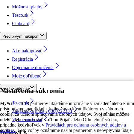
Možnosti platby
Tesco.sk
Clubcard
Pred prvým nákupom
Ako nakupovať
Registrácia
Objednanie doručenia
Moje obľúbené
Kontaktujte nás
Nastavenia súkromia
Tesco.sk
My a našich 18 partnerov ukladáme informácie v zariadení alebo k nim
pristupujeme, napríklad k jedinečným identifikátorom v súboroch
Zákaznícka linka - 0800222333
cookie, za účelom spracúvania osobných údajov. Svoj súhlas môžete
udeliť alebo spravovať voľbou Prijať alebo Odmietnuť všetko,
Výber obchodu
prípadne kedykoľvek v
Pravidlách pre ochranu osobných údajov a
cookies.
Tieto voľby oznámime našim partnerom a neovplyvnia údaje
followUs