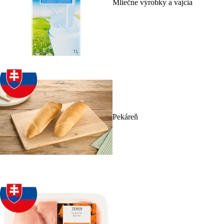
Mliečne výrobky a vajcia
Pekáreň