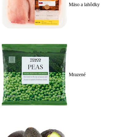
Mäso a lahôdky
Mrazené