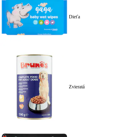
Dieťa
Zvieratá