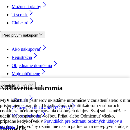
Možnosti platby
Tesco.sk
Clubcard
Pred prvým nákupom
Ako nakupovať
Registrácia
Objednanie doručenia
Moje obľúbené
Kontaktujte nás
Nastavenia súkromia
Tesco.sk
My a našich 18 partnerov ukladáme informácie v zariadení alebo k nim
pristupujeme, napríklad k jedinečným identifikátorom v súboroch
Zákaznícka linka - 0800222333
cookie, za účelom spracúvania osobných údajov. Svoj súhlas môžete
udeliť alebo spravovať voľbou Prijať alebo Odmietnuť všetko,
Výber obchodu
prípadne kedykoľvek v
Pravidlách pre ochranu osobných údajov a
cookies.
Tieto voľby oznámime našim partnerom a neovplyvnia údaje
followUs