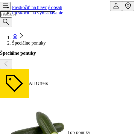
Preskočiť na hlavný obsah
Preskočiť na vyhľadávanie
Špeciálne ponuky
Špeciálne ponuky
All Offers
Top ponuky