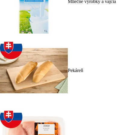
Mliečne výrobky a vajcia
Pekáreň