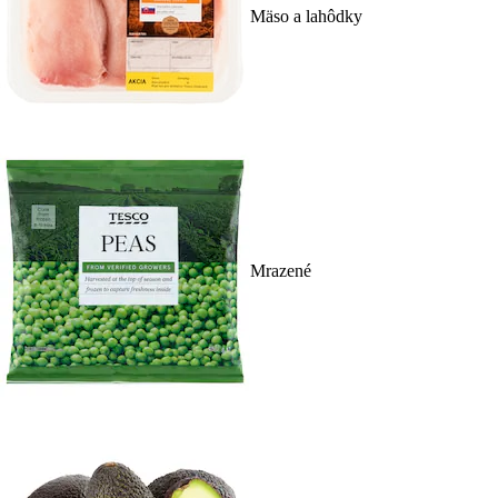
Mäso a lahôdky
Mrazené