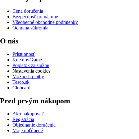
Cena doručenia
Bezpečnosť pri nákupe
Všeobecné obchodné podmienky
Ochrana súkromia
O nás
Prístupnosť
Kde dovážame
Poplatok za službu
Nastavenia cookies
Možnosti platby
Tesco.sk
Clubcard
Pred prvým nákupom
Ako nakupovať
Registrácia
Objednanie doručenia
Moje obľúbené