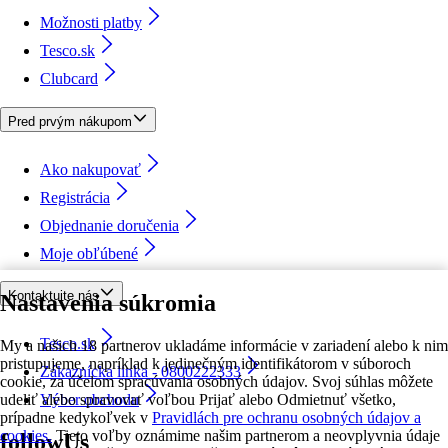
Možnosti platby
Tesco.sk
Clubcard
Pred prvým nákupom
Ako nakupovať
Registrácia
Objednanie doručenia
Moje obľúbené
Kontaktujte nás
Nastavenia súkromia
Tesco.sk
My a našich 18 partnerov ukladáme informácie v zariadení alebo k nim
pristupujeme, napríklad k jedinečným identifikátorom v súboroch
Zákaznícka linka - 0800222333
cookie, za účelom spracúvania osobných údajov. Svoj súhlas môžete
udeliť alebo spravovať voľbou Prijať alebo Odmietnuť všetko,
Výber obchodu
prípadne kedykoľvek v
Pravidlách pre ochranu osobných údajov a
cookies.
Tieto voľby oznámime našim partnerom a neovplyvnia údaje
followUs