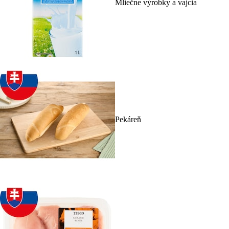
Mliečne výrobky a vajcia
Pekáreň