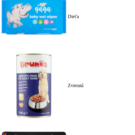
Dieťa
Zvieratá