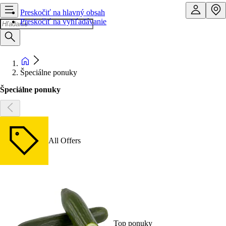
Preskočiť na hlavný obsah
Preskočiť na vyhľadávanie
Špeciálne ponuky
Špeciálne ponuky
All Offers
Top ponuky