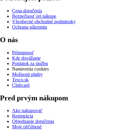
Cena doručenia
Bezpečnosť pri nákupe
Všeobecné obchodné podmienky
Ochrana súkromia
O nás
Prístupnosť
Kde dovážame
Poplatok za službu
Nastavenia cookies
Možnosti platby
Tesco.sk
Clubcard
Pred prvým nákupom
Ako nakupovať
Registrácia
Objednanie doručenia
Moje obľúbené