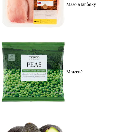
Mäso a lahôdky
Mrazené