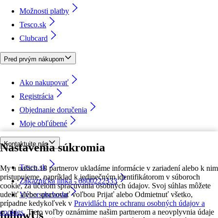
Možnosti platby
Tesco.sk
Clubcard
Pred prvým nákupom
Ako nakupovať
Registrácia
Objednanie doručenia
Moje obľúbené
Kontaktujte nás
Nastavenia súkromia
Tesco.sk
My a našich 18 partnerov ukladáme informácie v zariadení alebo k nim
pristupujeme, napríklad k jedinečným identifikátorom v súboroch
Zákaznícka linka - 0800222333
cookie, za účelom spracúvania osobných údajov. Svoj súhlas môžete
udeliť alebo spravovať voľbou Prijať alebo Odmietnuť všetko,
Výber obchodu
prípadne kedykoľvek v
Pravidlách pre ochranu osobných údajov a
cookies.
Tieto voľby oznámime našim partnerom a neovplyvnia údaje
followUs