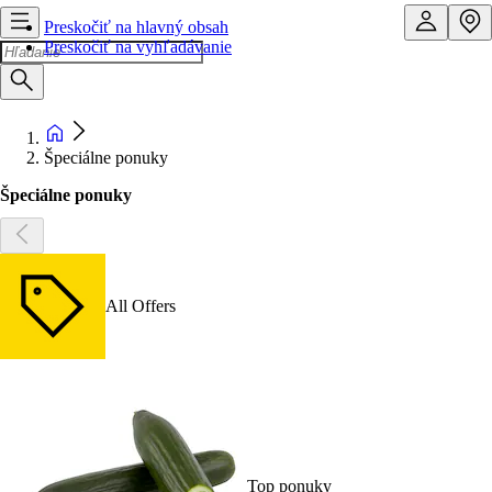
Preskočiť na hlavný obsah
Preskočiť na vyhľadávanie
Špeciálne ponuky
Špeciálne ponuky
All Offers
Top ponuky