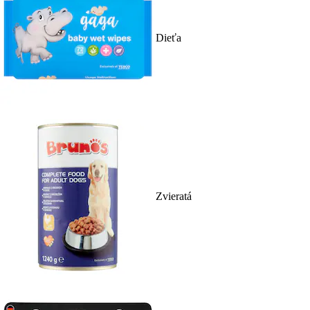
Dieťa
Zvieratá