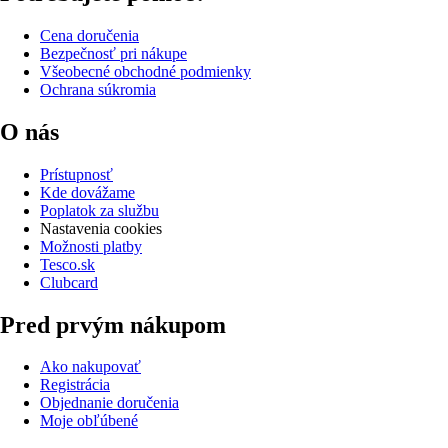
Cena doručenia
Bezpečnosť pri nákupe
Všeobecné obchodné podmienky
Ochrana súkromia
O nás
Prístupnosť
Kde dovážame
Poplatok za službu
Nastavenia cookies
Možnosti platby
Tesco.sk
Clubcard
Pred prvým nákupom
Ako nakupovať
Registrácia
Objednanie doručenia
Moje obľúbené