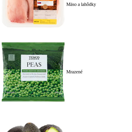
Mäso a lahôdky
Mrazené