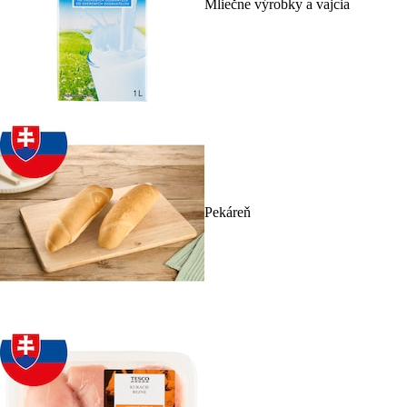
Mliečne výrobky a vajcia
Pekáreň