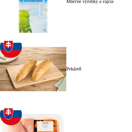
Mliečne výrobky a vajcia
Pekáreň