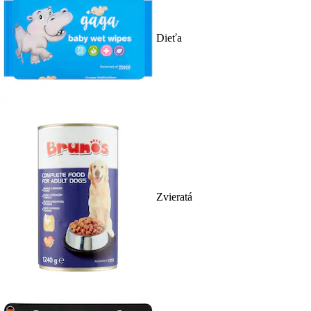
Dieťa
Zvieratá