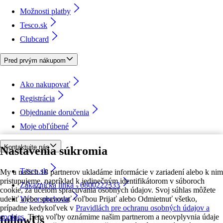
Možnosti platby
Tesco.sk
Clubcard
Pred prvým nákupom
Ako nakupovať
Registrácia
Objednanie doručenia
Moje obľúbené
Kontaktujte nás
Nastavenia súkromia
Tesco.sk
My a našich 18 partnerov ukladáme informácie v zariadení alebo k nim
pristupujeme, napríklad k jedinečným identifikátorom v súboroch
Zákaznícka linka - 0800222333
cookie, za účelom spracúvania osobných údajov. Svoj súhlas môžete
udeliť alebo spravovať voľbou Prijať alebo Odmietnuť všetko,
Výber obchodu
prípadne kedykoľvek v
Pravidlách pre ochranu osobných údajov a
cookies.
Tieto voľby oznámime našim partnerom a neovplyvnia údaje
followUs