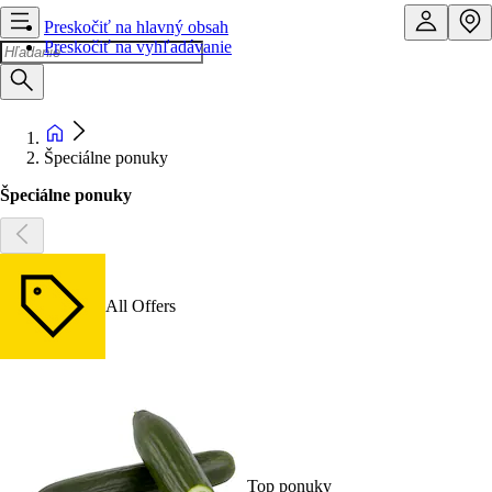
Preskočiť na hlavný obsah
Preskočiť na vyhľadávanie
Špeciálne ponuky
Špeciálne ponuky
All Offers
Top ponuky