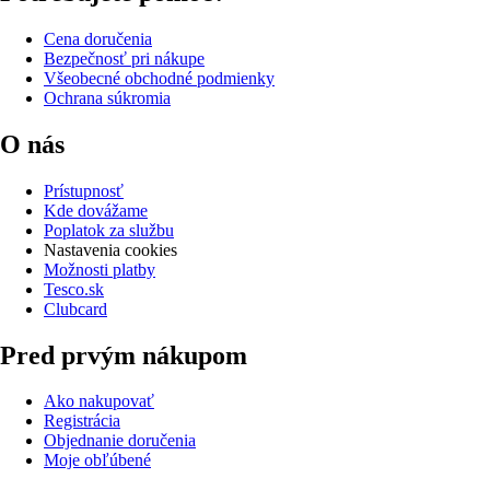
Cena doručenia
Bezpečnosť pri nákupe
Všeobecné obchodné podmienky
Ochrana súkromia
O nás
Prístupnosť
Kde dovážame
Poplatok za službu
Nastavenia cookies
Možnosti platby
Tesco.sk
Clubcard
Pred prvým nákupom
Ako nakupovať
Registrácia
Objednanie doručenia
Moje obľúbené