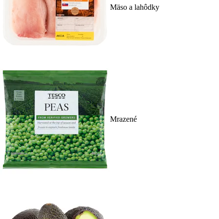
Mäso a lahôdky
Mrazené